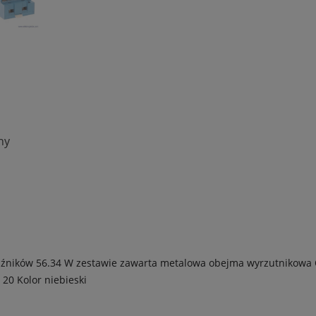
ny
aźników 56.34
W zestawie zawarta metalowa obejma wyrzutnikowa
P 20
Kolor niebieski