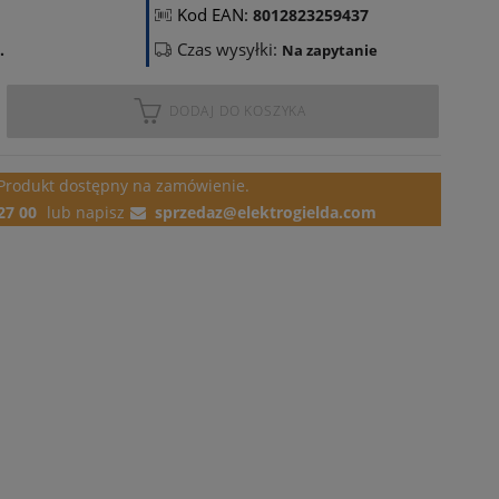
Kod EAN:
8012823259437
Czas wysyłki:
.
Na zapytanie
DODAJ DO KOSZYKA
Produkt dostępny
na zamówienie.
27 00
lub
napisz
sprzedaz@elektrogielda.com