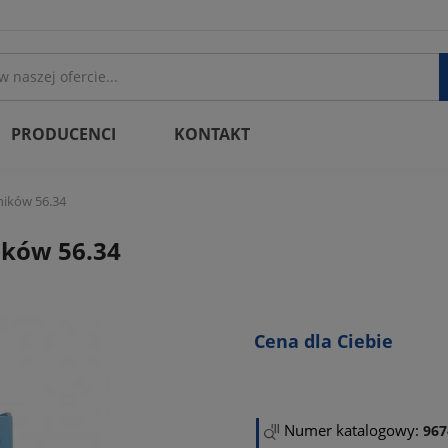
PRODUCENCI
KONTAKT
ników 56.34
ików 56.34
Cena dla Ciebie
Numer katalogowy:
96