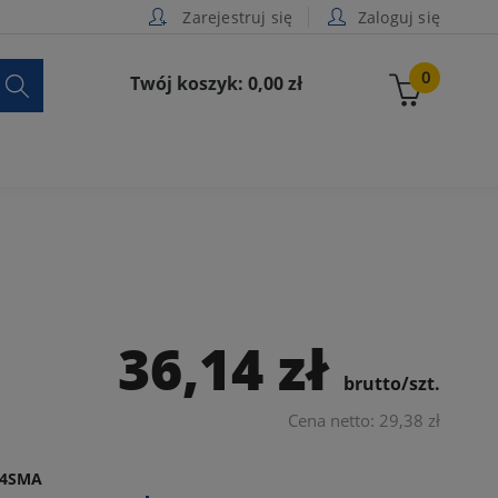
Zarejestruj się
Zaloguj się

0
Twój koszyk: 0,00 zł
36,14 zł
brutto/szt.
Cena netto: 29,38 zł
74SMA