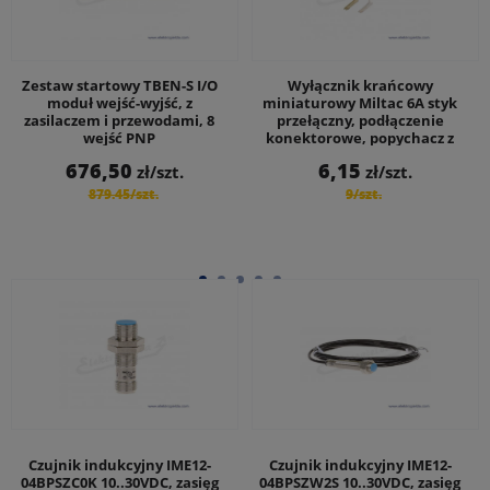
Zestaw startowy TBEN-S I/O
Wyłącznik krańcowy
moduł wejść-wyjść, z
miniaturowy Miltac 6A styk
zasilaczem i przewodami, 8
przełączny, podłączenie
wejść PNP
konektorowe, popychacz z
tworzywa
Cena
676,50
6,15
zł/szt.
zł/szt.
Cena
Cena
879.45
/szt.
9
/szt.
podstawowa
podstawowa
Czujnik indukcyjny IME12-
Czujnik indukcyjny IME12-
04BPSZC0K 10..30VDC, zasięg
04BPSZW2S 10..30VDC, zasięg