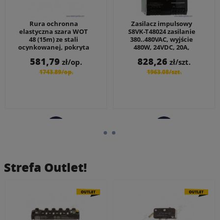
Rura ochronna
Zasilacz impulsowy
elastyczna szara WOT
S8VK-T48024 zasilanie
48 (15m) ze stali
380..480VAC, wyjście
ocynkowanej, pokryta
480W, 24VDC, 20A,
PCV, fi wewnętrzne
montaż DIN
Cena
581,79
828,26
zł/op.
zł/szt.
50mm
Cena
Cena
1743.89
/op.
1963.08
/szt.
podstawowa
podstawowa
Strefa
Outlet!