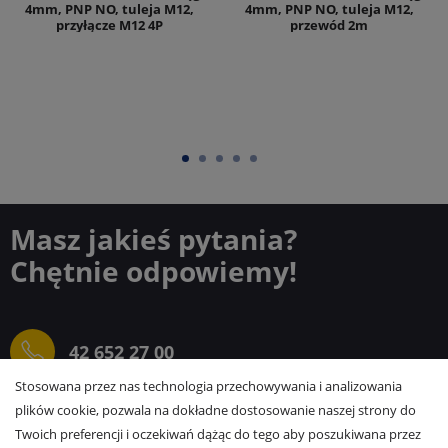
4mm, PNP NO, tuleja M12,
4mm, PNP NO, tuleja M12,
przyłącze M12 4P
przewód 2m
Masz jakieś pytania?
Chętnie odpowiemy!
42 652 27 00
Stosowana przez nas technologia przechowywania i analizowania
plików cookie, pozwala na dokładne dostosowanie naszej strony do
sprzedaz@elektrogielda.com
Twoich preferencji i oczekiwań dążąc do tego aby poszukiwana przez