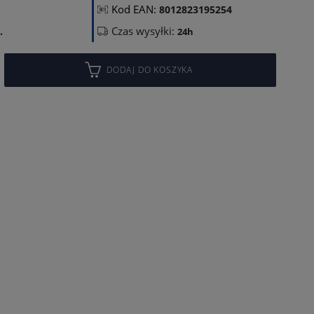
Kod EAN:
8012823195254
Czas wysyłki:
.
24h
DODAJ DO KOSZYKA