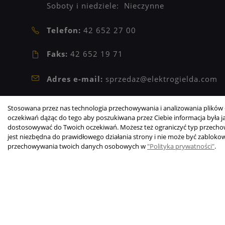
Soboty i niedziele: Nieczynne
Telefon:
42 652 27 00
Faks:
42 652 19 71
Adres e-mail:
sprzedaz@elektrogielda.com
NIP: 9471902273
Stosowana przez nas technologia przechowywania i analizowania plików c
REGON: 473209601
oczekiwań dążąc do tego aby poszukiwana przez Ciebie informacja była jak
dostosowywać do Twoich oczekiwań. Możesz też ograniczyć typ przechowy
jest niezbędna do prawidłowego działania strony i nie może być zabloko
Copyright © 2003-2026 Elektrogiełda s.j.
przechowywania twoich danych osobowych w
"Polityka prywatności"
.