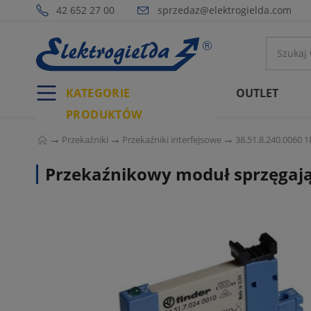
42 652 27 00
sprzedaz@elektrogielda.com
KATEGORIE
OUTLET
PRODUKTÓW
Przekaźniki
Przekaźniki interfejsowe
38.51.8.240.0060 
Przekaźnikowy moduł sprzęgają