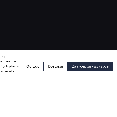
cji i
ę zmieniać i
 tych plików
Odrzuć
Dostosuj
Zaakceptuj wszystkie
, a zasady
Projekt i realizacja:
BigCom