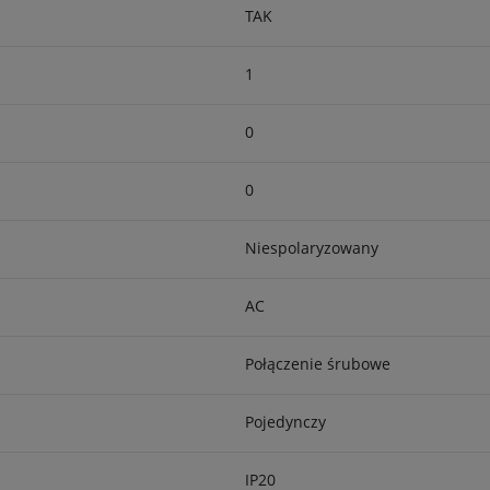
TAK
1
0
0
Niespolaryzowany
AC
Połączenie śrubowe
Pojedynczy
IP20