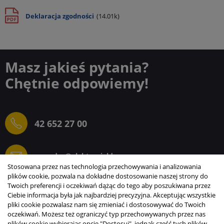
Deklaracja zgodności
(14.01k)
Masz jakieś pytania?
Chętnie odpowiemy!
42 652 27 00
sprzedaz@elektrogielda.com
Stosowana przez nas technologia przechowywania i analizowania
plików cookie, pozwala na dokładne dostosowanie naszej strony do
Twoich preferencji i oczekiwań dążąc do tego aby poszukiwana przez
Ciebie informacja była jak najbardziej precyzyjna. Akceptując wszystkie
ELEKTROGIEŁDA SZ.ŻACZKIEWICZ; M.KARLIŃSKI
pliki cookie pozwalasz nam się zmieniać i dostosowywać do Twoich
SP.J.
oczekiwań. Możesz też ograniczyć typ przechowywanych przez nas
plików cookie wybierając opcję "Dostosuj", jednak część tych plików