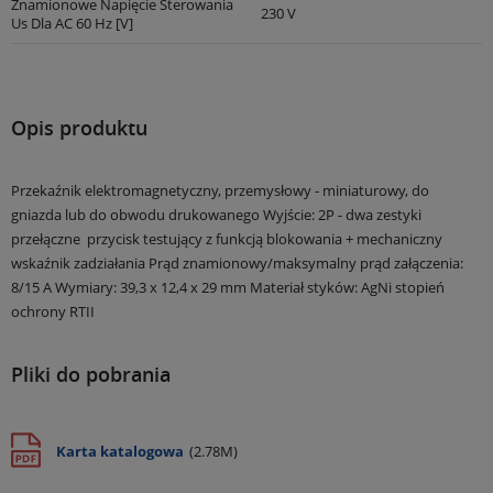
Znamionowe Napięcie Sterowania
230 V
Us Dla AC 60 Hz [V]
Opis produktu
Przekaźnik elektromagnetyczny, przemysłowy - miniaturowy, do
gniazda lub do obwodu drukowanego
Wyjście: 2P - dwa zestyki
przełączne
przycisk testujący z funkcją blokowania + mechaniczny
wskaźnik zadziałania
Prąd znamionowy/maksymalny prąd załączenia:
8/15 A
Wymiary: 39,3 x 12,4 x 29 mm
Materiał styków: AgNi
stopień
ochrony RTII
Pliki do pobrania
Karta katalogowa
(2.78M)