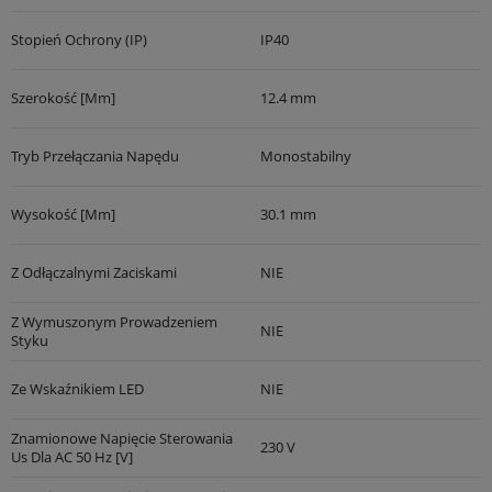
Stopień Ochrony (IP)
IP40
Szerokość [mm]
12.4 mm
Tryb Przełączania Napędu
Monostabilny
Wysokość [mm]
30.1 mm
Z Odłączalnymi Zaciskami
NIE
Z Wymuszonym Prowadzeniem
NIE
Styku
Ze Wskaźnikiem LED
NIE
Znamionowe Napięcie Sterowania
230 V
Us Dla AC 50 Hz [V]