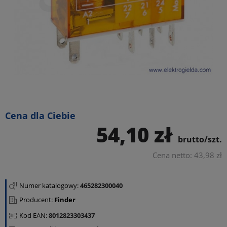
Cena dla Ciebie
54,10 zł
brutto/szt.
Cena netto: 43,98 zł
Numer katalogowy:
465282300040
Producent:
Finder
Kod EAN:
8012823303437