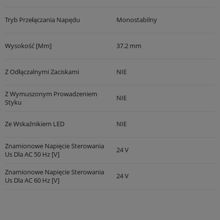
Tryb Przełączania Napędu
Monostabilny
Wysokość [mm]
37.2 mm
Z Odłączalnymi Zaciskami
NIE
Z Wymuszonym Prowadzeniem
NIE
Styku
Ze Wskaźnikiem LED
NIE
Znamionowe Napięcie Sterowania
24 V
Us Dla AC 50 Hz [V]
Znamionowe Napięcie Sterowania
24 V
Us Dla AC 60 Hz [V]