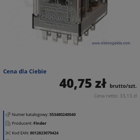
Cena dla Ciebie
40,75 zł
brutto/szt.
Cena netto: 33,13 zł
Numer katalogowy:
553480240040
Producent:
Finder
Kod EAN:
8012823079424