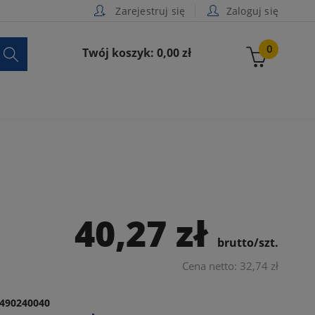
Zarejestruj się
Zaloguj się

0
Twój koszyk: 0,00 zł
40,27 zł
brutto/szt.
Cena netto: 32,74 zł
490240040