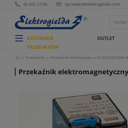
42 652 27 00
sprzedaz@elektrogielda.com
KATEGORIE
OUTLET
PRODUKTÓW
Przekaźniki
Przekaźniki interfejsowe
55.34.9.024.0040 
Przekaźnik elektromagnetyczny 