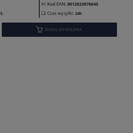
Kod EAN:
8012823076645
Czas wysyłki:
t.
24h
DODAJ DO KOSZYKA