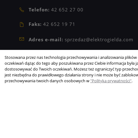
Telefon:
42 652 27 00
Faks:
42 652 19 71
Adres e-mail:
sprzedaz@elektrogielda.com
NIP: 9471902273
Stosowana przez nas technologia przechowywania i analizowania plików c
REGON: 473209601
oczekiwań dążąc do tego aby poszukiwana przez Ciebie informacja była jak
dostosowywać do Twoich oczekiwań. Możesz też ograniczyć typ przechowy
jest niezbędna do prawidłowego działania strony i nie może być zabloko
Copyright © 2003-2026 Elektrogiełda s.j.
przechowywania twoich danych osobowych w
"Polityka prywatności"
.