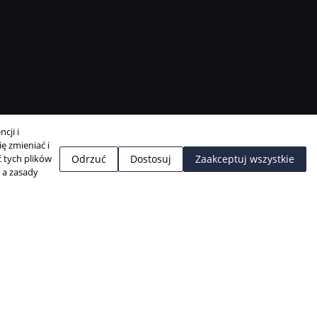
cji i
ę zmieniać i
 tych plików
Odrzuć
Dostosuj
Zaakceptuj wszystkie
, a zasady
Projekt i realizacja:
BigCom