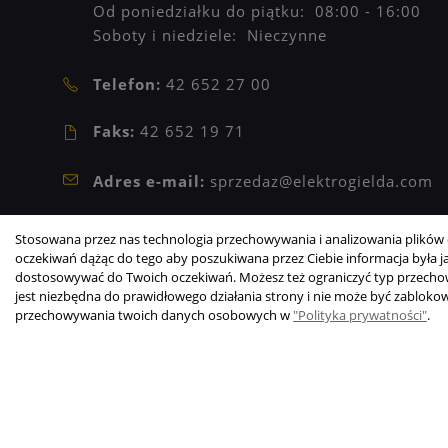
Od poniedziałku do piątku: 08:00 - 16:00
Soboty i niedziele: Nieczynne
Telefon:
42 652 27 00
Faks:
42 652 19 71
Adres e-mail:
sprzedaz@elektrogielda.com
NIP: 9471902273
Stosowana przez nas technologia przechowywania i analizowania plików c
REGON: 473209601
oczekiwań dążąc do tego aby poszukiwana przez Ciebie informacja była jak
dostosowywać do Twoich oczekiwań. Możesz też ograniczyć typ przechowy
jest niezbędna do prawidłowego działania strony i nie może być zabloko
Copyright © 2003-2026 Elektrogiełda s.j.
przechowywania twoich danych osobowych w
"Polityka prywatności"
.