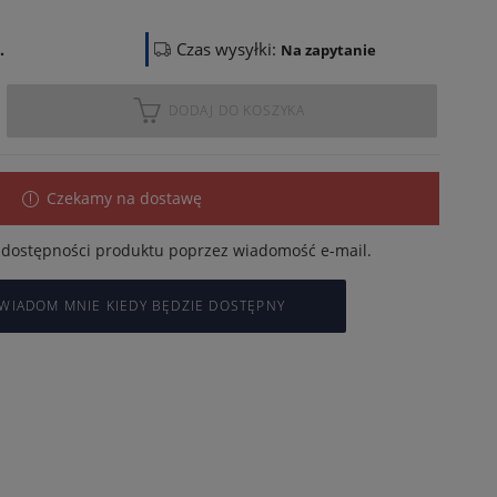
Czas wysyłki:
.
Na zapytanie
DODAJ DO KOSZYKA
Czekamy na dostawę
dostępności produktu poprzez wiadomość e-mail.
WIADOM MNIE KIEDY BĘDZIE DOSTĘPNY