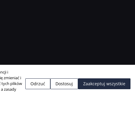
cji i
ę zmieniać i
 tych plików
Odrzuć
Dostosuj
Zaakceptuj wszystkie
, a zasady
Projekt i realizacja:
BigCom