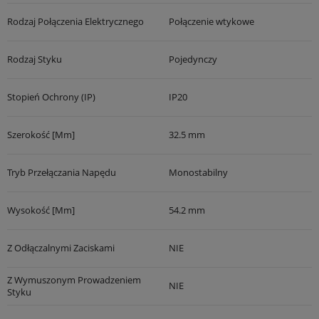
Rodzaj Połączenia Elektrycznego
Połączenie wtykowe
Rodzaj Styku
Pojedynczy
Stopień Ochrony (IP)
IP20
Szerokość [mm]
32.5 mm
Tryb Przełączania Napędu
Monostabilny
Wysokość [mm]
54.2 mm
Z Odłączalnymi Zaciskami
NIE
Z Wymuszonym Prowadzeniem
NIE
Styku