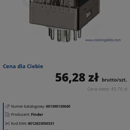
Cena dla Ciebie
56,28 zł
brutto/szt.
Cena netto: 45,76 zł
Numer katalogowy:
601390120040
Producent:
Finder
Kod EAN:
8012823050331