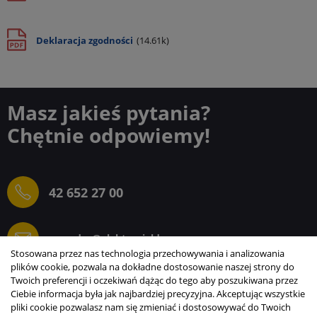
Deklaracja zgodności
(14.61k)
Masz jakieś pytania?
Chętnie odpowiemy!
42 652 27 00
sprzedaz@elektrogielda.com
Stosowana przez nas technologia przechowywania i analizowania
plików cookie, pozwala na dokładne dostosowanie naszej strony do
Twoich preferencji i oczekiwań dążąc do tego aby poszukiwana przez
Ciebie informacja była jak najbardziej precyzyjna. Akceptując wszystkie
ELEKTROGIEŁDA SZ.ŻACZKIEWICZ; M.KARLIŃSKI
pliki cookie pozwalasz nam się zmieniać i dostosowywać do Twoich
SP.J.