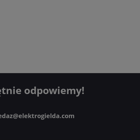
ętnie odpowiemy!
edaz@elektrogielda.com