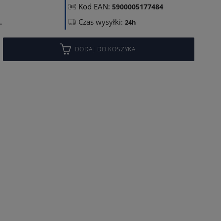
Kod EAN:
5900005177484
Czas wysyłki:
.
24h
DODAJ DO KOSZYKA