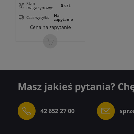
Stan
0 szt.
AgNi, w obudowie, połączenie
magazynowy:
faston 187 (4,8 x 0,5 mm)
Na
Czas wysyłki:
zapytanie
Cena na zapytanie
Masz jakieś pytania? Ch
42 652 27 00
sprz