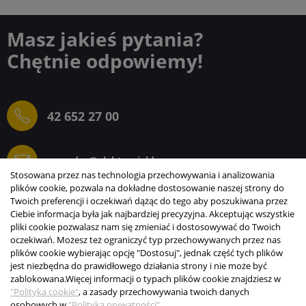
Masz jakieś pytania?
Chętnie odpowiemy!
42 652 27 00
sprzedaz@elektrogielda.com
Stosowana przez nas technologia przechowywania i analizowania
plików cookie, pozwala na dokładne dostosowanie naszej strony do
Twoich preferencji i oczekiwań dążąc do tego aby poszukiwana przez
Ciebie informacja była jak najbardziej precyzyjna. Akceptując wszystkie
ELEKTROGIEŁDA SZ.ŻACZKIEWICZ; M.KARLIŃSKI
pliki cookie pozwalasz nam się zmieniać i dostosowywać do Twoich
SP.J.
oczekiwań. Możesz też ograniczyć typ przechowywanych przez nas
plików cookie wybierając opcję "Dostosuj", jednak część tych plików
INFORMACJE
jest niezbędna do prawidłowego działania strony i nie może być
zablokowana.
Więcej informacji o typach plików cookie znajdziesz w
STREFA KLIENTA
"Polityka cookie"
, a zasady przechowywania twoich danych
osobowych w
"Polityka prywatności"
.