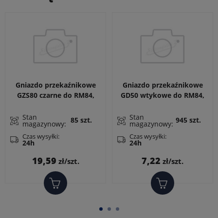
Gniazdo przekaźnikowe
Gniazdo przekaźnikowe
GZS80 czarne do RM84,
GD50 wtykowe do RM84,
RM85, RM87
RM85, RM87L, RM87P,
RMP84, RMP85, RM83,
Stan
Stan
85 szt.
945 szt.
magazynowy:
magazynowy:
RM87N. Wymiary: 31 x 13
x 9 mm
Czas wysyłki:
Czas wysyłki:
24h
24h
Cena
Cena
19,59
7,22
zł/szt.
zł/szt.