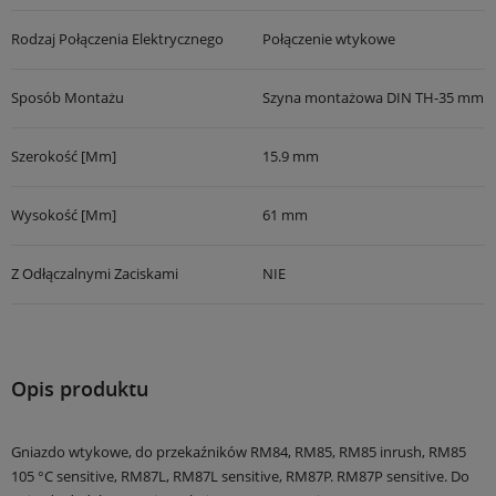
Rodzaj Połączenia Elektrycznego
Połączenie wtykowe
Sposób Montażu
Szyna montażowa DIN TH-35 mm
Szerokość [mm]
15.9 mm
Wysokość [mm]
61 mm
Z Odłączalnymi Zaciskami
NIE
Opis produktu
Gniazdo wtykowe, do przekaźników RM84, RM85, RM85 inrush, RM85
105 °C sensitive, RM87L, RM87L sensitive, RM87P. RM87P sensitive. Do