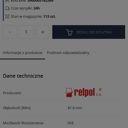
Kod EAN:
5900005162589
Czas wysyłki:
24h
Stan w magazynie:
113 szt.
DODAJ DO KOSZYKA
Informacje o produkcie
Podmiot odpowiedzialny
Dane techniczne
Producent:
Głębokość [mm]
81.6 mm
Możliwość Rozszerzenia
NIE