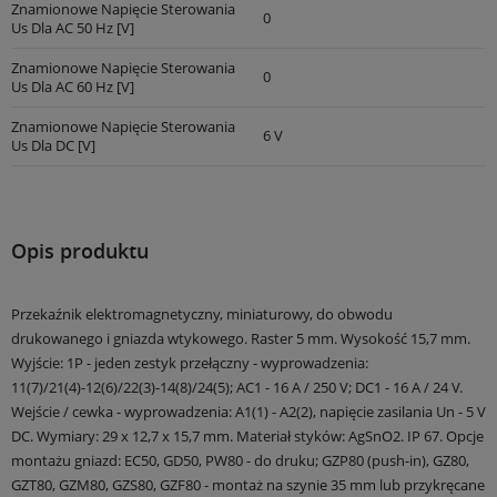
Znamionowe Napięcie Sterowania
0
Us Dla AC 50 Hz [V]
Znamionowe Napięcie Sterowania
0
Us Dla AC 60 Hz [V]
Znamionowe Napięcie Sterowania
6 V
Us Dla DC [V]
Opis produktu
Przekaźnik elektromagnetyczny, miniaturowy, do obwodu
drukowanego i gniazda wtykowego. Raster 5 mm. Wysokość 15,7 mm.
Wyjście: 1P - jeden zestyk przełączny - wyprowadzenia:
11(7)/21(4)-12(6)/22(3)-14(8)/24(5); AC1 - 16 A / 250 V; DC1 - 16 A / 24 V.
Wejście / cewka - wyprowadzenia: A1(1) - A2(2), napięcie zasilania Un - 5 V
DC. Wymiary: 29 x 12,7 x 15,7 mm. Materiał styków: AgSnO2. IP 67. Opcje
montażu gniazd: EC50, GD50, PW80 - do druku; GZP80 (push-in), GZ80,
GZT80, GZM80, GZS80, GZF80 - montaż na szynie 35 mm lub przykręcane