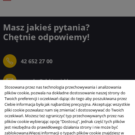
Masz jakieś pytania?
Chętnie odpowiemy!
42 652 27 00
sprzedaz@elektrogielda.com
Stosowana przez nas technologia przechowywania i analizowania
plików cookie, pozwala na dokładne dostosowanie naszej strony do
Twoich preferencji i oczekiwań dążąc do tego aby poszukiwana przez
Ciebie informacja była jak najbardziej precyzyjna. Akceptując wszystkie
ELEKTROGIEŁDA SZ.ŻACZKIEWICZ; M.KARLIŃSKI
pliki cookie pozwalasz nam się zmieniać i dostosowywać do Twoich
SP.J.
oczekiwań. Możesz też ograniczyć typ przechowywanych przez nas
plików cookie wybierając opcję "Dostosuj", jednak część tych plików
INFORMACJE
jest niezbędna do prawidłowego działania strony i nie może być
zablokowana.
Więcej informacji o typach plików cookie znajdziesz w