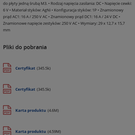
do płyty jedną śrubą M3. • Rodzaj napięcia zasilania: DC • Napięcie cewki:
6 V • Materiał styków: AgNi • Konfiguracja styków: 1P • Znamionowy
prąd AC1: 16 A / 250 V AC • Znamionowy prąd DC1: 16 A / 24 V DC •
Znamionowe napięcie zestyków: 250 V AC • Wymiary: 29 x 12,7 x 15,7
mm
Pliki do pobrania
Certyfikat
(345.5k)
Certyfikat
(345.5k)
Karta produktu
(4.6M)
Karta produktu
(4.59M)