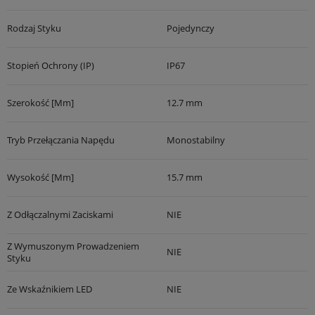
Rodzaj Styku
Pojedynczy
Stopień Ochrony (IP)
IP67
Szerokość [mm]
12.7 mm
Tryb Przełączania Napędu
Monostabilny
Wysokość [mm]
15.7 mm
Z Odłączalnymi Zaciskami
NIE
Z Wymuszonym Prowadzeniem
NIE
Styku
Ze Wskaźnikiem LED
NIE