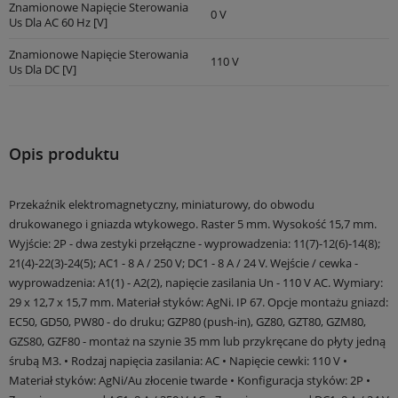
Znamionowe Napięcie Sterowania
0 V
Us Dla AC 60 Hz [V]
Znamionowe Napięcie Sterowania
110 V
Us Dla DC [V]
Opis produktu
Przekaźnik elektromagnetyczny, miniaturowy, do obwodu
drukowanego i gniazda wtykowego. Raster 5 mm. Wysokość 15,7 mm.
Wyjście: 2P - dwa zestyki przełączne - wyprowadzenia: 11(7)-12(6)-14(8);
21(4)-22(3)-24(5); AC1 - 8 A / 250 V; DC1 - 8 A / 24 V. Wejście / cewka -
wyprowadzenia: A1(1) - A2(2), napięcie zasilania Un - 110 V AC. Wymiary:
29 x 12,7 x 15,7 mm. Materiał styków: AgNi. IP 67. Opcje montażu gniazd:
EC50, GD50, PW80 - do druku; GZP80 (push-in), GZ80, GZT80, GZM80,
GZS80, GZF80 - montaż na szynie 35 mm lub przykręcane do płyty jedną
śrubą M3. • Rodzaj napięcia zasilania: AC • Napięcie cewki: 110 V •
Materiał styków: AgNi/Au złocenie twarde • Konfiguracja styków: 2P •