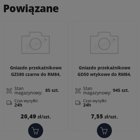
Powiązane
Gniazdo przekaźnikowe
Gniazdo przekaźnikowe
GZS80 czarne do RM84,
GD50 wtykowe do RM84,
RM85, RM87
RM85, RM87L, RM87P,
RMP84, RMP85, RM83,
Stan
Stan
85 szt.
945 szt.
magazynowy:
magazynowy:
RM87N. Wymiary: 31 x 13
x 9 mm
Czas wysyłki:
Czas wysyłki:
24h
24h
Cena
Cena
20,49
7,55
zł/szt.
zł/szt.