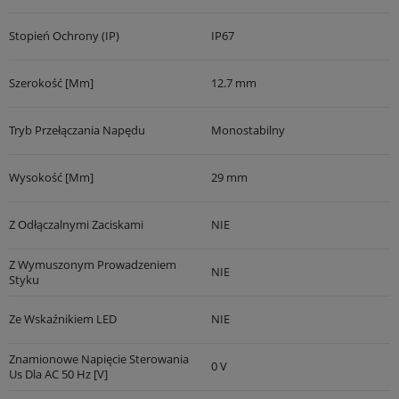
Stopień Ochrony (IP)
IP67
Szerokość [mm]
12.7 mm
Tryb Przełączania Napędu
Monostabilny
Wysokość [mm]
29 mm
Z Odłączalnymi Zaciskami
NIE
Z Wymuszonym Prowadzeniem
NIE
Styku
Ze Wskaźnikiem LED
NIE
Znamionowe Napięcie Sterowania
0 V
Us Dla AC 50 Hz [V]