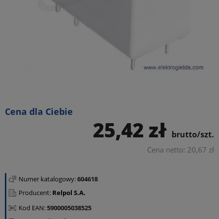
Cena dla Ciebie
25,42 zł
brutto/szt.
Cena netto: 20,67 zł
Numer katalogowy:
604618
Producent:
Relpol S.A.
Kod EAN:
5900005038525