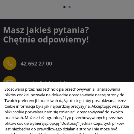
Masz jakieś pytania?
Chętnie odpowiemy!
42 652 27 00
sprzedaz@elektrogielda.com
Stosowana przez nas technologia przechowywania i analizowania
plików cookie, pozwala na dokładne dostosowanie naszej strony do
Twoich preferencji i oczekiwań dążąc do tego aby poszukiwana przez
Ciebie informacja była jak najbardziej precyzyjna. Akceptując wszystkie
ELEKTROGIEŁDA SZ.ŻACZKIEWICZ; M.KARLIŃSKI
pliki cookie pozwalasz nam się zmieniać i dostosowywać do Twoich
SP.J.
oczekiwań. Możesz też ograniczyć typ przechowywanych przez nas
plików cookie wybierając opcję "Dostosuj", jednak część tych plików
INFORMACJE
jest niezbędna do prawidłowego działania strony i nie może być