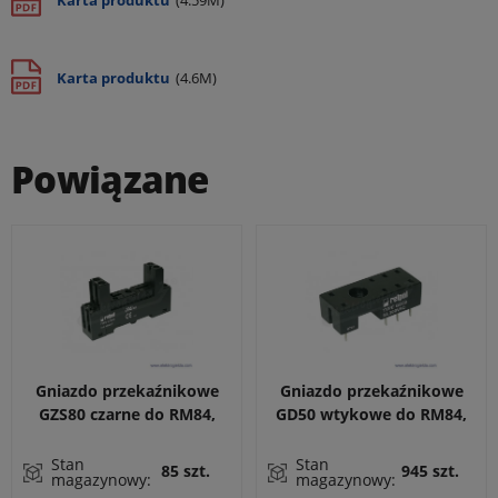
Karta produktu
(4.59M)
Karta produktu
(4.6M)
Powiązane
Gniazdo przekaźnikowe
Gniazdo przekaźnikowe
GZS80 czarne do RM84,
GD50 wtykowe do RM84,
RM85, RM87
RM85, RM87L, RM87P,
RMP84, RMP85, RM83,
Stan
Stan
85 szt.
945 szt.
magazynowy:
magazynowy:
RM87N. Wymiary: 31 x 13