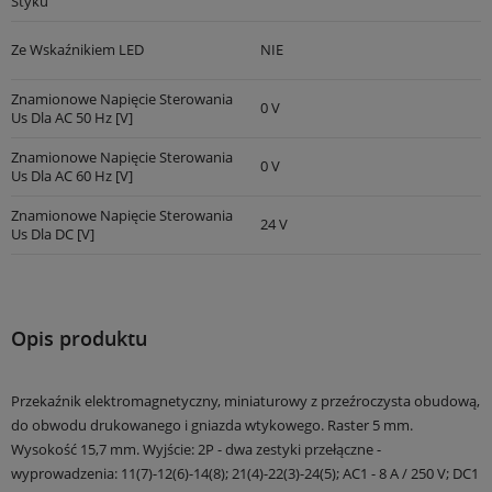
Styku
Ze Wskaźnikiem LED
NIE
Znamionowe Napięcie Sterowania
0 V
Us Dla AC 50 Hz [V]
Znamionowe Napięcie Sterowania
0 V
Us Dla AC 60 Hz [V]
Znamionowe Napięcie Sterowania
24 V
Us Dla DC [V]
Opis produktu
Przekaźnik elektromagnetyczny, miniaturowy z przeźroczysta obudową,
do obwodu drukowanego i gniazda wtykowego. Raster 5 mm.
Wysokość 15,7 mm. Wyjście: 2P - dwa zestyki przełączne -
wyprowadzenia: 11(7)-12(6)-14(8); 21(4)-22(3)-24(5); AC1 - 8 A / 250 V; DC1