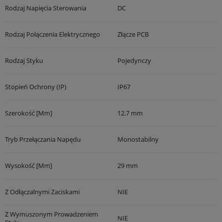
Rodzaj Napięcia Sterowania
DC
Rodzaj Połączenia Elektrycznego
Złącze PCB
Rodzaj Styku
Pojedynczy
Stopień Ochrony (IP)
IP67
Szerokość [mm]
12.7 mm
Tryb Przełączania Napędu
Monostabilny
Wysokość [mm]
29 mm
Z Odłączalnymi Zaciskami
NIE
Z Wymuszonym Prowadzeniem
NIE