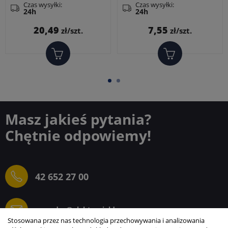
x 9 mm
Czas wysyłki:
Czas wysyłki:
24h
24h
Cena
Cena
20,49
7,55
zł/szt.
zł/szt.
Masz jakieś pytania?
Chętnie odpowiemy!
42 652 27 00
sprzedaz@elektrogielda.com
Stosowana przez nas technologia przechowywania i analizowania