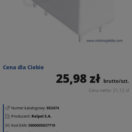
Cena dla Ciebie
25,98 zł
brutto/szt.
Cena netto: 21,12 zł
Numer katalogowy:
852474
Producent:
Relpol S.A.
Kod EAN:
5900005037719