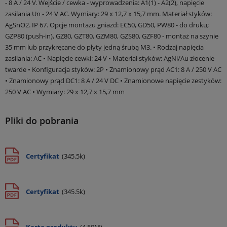
- 8 A / 24 V. Wejście / cewka - wyprowadzenia: A1(1) - A2(2), napięcie
zasilania Un - 24 V AC. Wymiary: 29 x 12,7 x 15,7 mm. Materiał styków:
AgSnO2. IP 67. Opcje montażu gniazd: EC50, GD50, PW80 - do druku;
GZP80 (push-in), GZ80, GZT80, GZM80, GZS80, GZF80 - montaż na szynie
35 mm lub przykręcane do płyty jedną śrubą M3. • Rodzaj napięcia
zasilania: AC • Napięcie cewki: 24 V • Materiał styków: AgNi/Au złocenie
twarde • Konfiguracja styków: 2P • Znamionowy prąd AC1: 8 A / 250 V AC
• Znamionowy prąd DC1: 8 A / 24 V DC • Znamionowe napięcie zestyków:
250 V AC • Wymiary: 29 x 12,7 x 15,7 mm
Pliki do pobrania
Certyfikat
(345.5k)
Certyfikat
(345.5k)