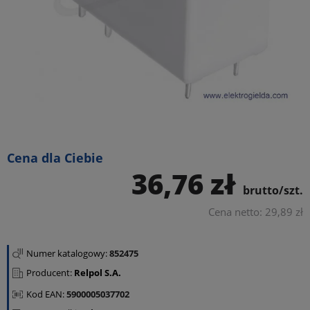
Cena dla Ciebie
36,76 zł
brutto/szt.
Cena netto: 29,89 zł
Numer katalogowy:
852475
Producent:
Relpol S.A.
Kod EAN:
5900005037702