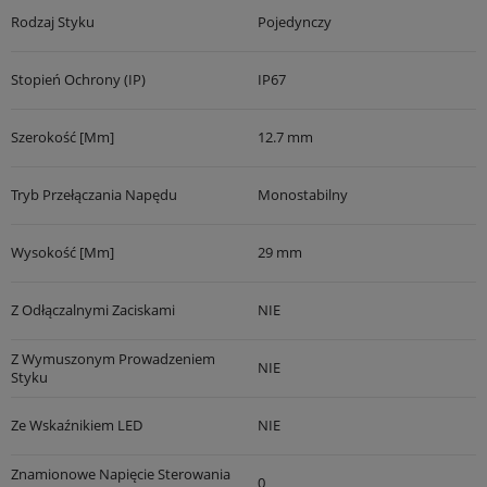
Rodzaj Styku
Pojedynczy
Stopień Ochrony (IP)
IP67
Szerokość [mm]
12.7 mm
Tryb Przełączania Napędu
Monostabilny
Wysokość [mm]
29 mm
Z Odłączalnymi Zaciskami
NIE
Z Wymuszonym Prowadzeniem
NIE
Styku
Ze Wskaźnikiem LED
NIE
Znamionowe Napięcie Sterowania
0