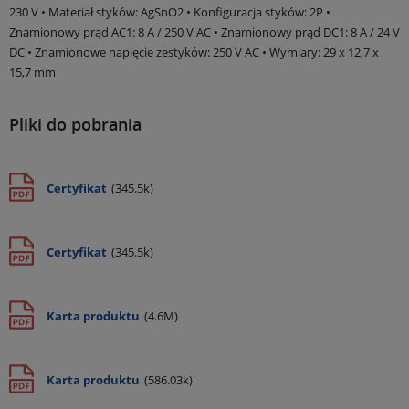
230 V • Materiał styków: AgSnO2 • Konfiguracja styków: 2P •
Znamionowy prąd AC1: 8 A / 250 V AC • Znamionowy prąd DC1: 8 A / 24 V
DC • Znamionowe napięcie zestyków: 250 V AC • Wymiary: 29 x 12,7 x
15,7 mm
Pliki do pobrania
Certyfikat
(345.5k)
Certyfikat
(345.5k)
Karta produktu
(4.6M)
Karta produktu
(586.03k)