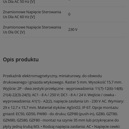
Us Dla AC 50 Hz [V]
Znamionowe Napięcie Sterowania
0
Us Dla AC 60 Hz [V]
Znamionowe Napięcie Sterowania
230 V
Us Dla DC [V]
Opis produktu
Przekaźnik elektromagnetyczny, miniaturowy, do obwodu
drukowanego i gniazda wtykowego. Raster 5 mm. Wysokość 15,7 mm.
Wyjście: 2P - dwa zestyki przełączne - wyprowadzenia: 11(7)-12(6)-14(8);
21(4)-22(3)-24(5); AC1 - 8 A / 250 V; DC1 - 8 A / 24 V. Wejście / cewka -
wyprowadzenia: A1(1) - A2(2), napięcie zasilania Un - 230 V AC. Wymiary:
29 x 12,7 x 15,7 mm. Materiał styków: AgSnO2. IP 67. Opcje montażu
gniazd: EC50, GD50, PW80 - do druku; GZP80 (push-in), GZ80, GZT80,
GZM80, GZS80, GZF80 - montaż na szynie 35 mm lub przykręcane do
płyty jedną śrubą M3. • Rodzaj napięcia zasilania: AC • Napięcie cewki: