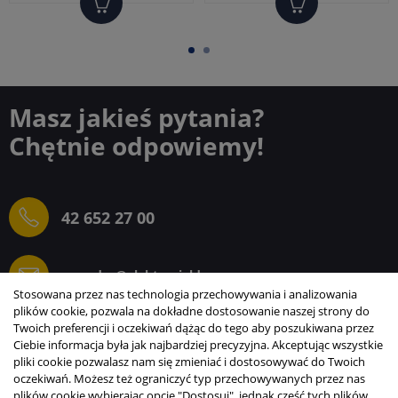
Masz jakieś pytania?
Chętnie odpowiemy!
42 652 27 00
sprzedaz@elektrogielda.com
Stosowana przez nas technologia przechowywania i analizowania
plików cookie, pozwala na dokładne dostosowanie naszej strony do
Twoich preferencji i oczekiwań dążąc do tego aby poszukiwana przez
Ciebie informacja była jak najbardziej precyzyjna. Akceptując wszystkie
ELEKTROGIEŁDA SZ.ŻACZKIEWICZ; M.KARLIŃSKI
pliki cookie pozwalasz nam się zmieniać i dostosowywać do Twoich
SP.J.
oczekiwań. Możesz też ograniczyć typ przechowywanych przez nas
plików cookie wybierając opcję "Dostosuj", jednak część tych plików