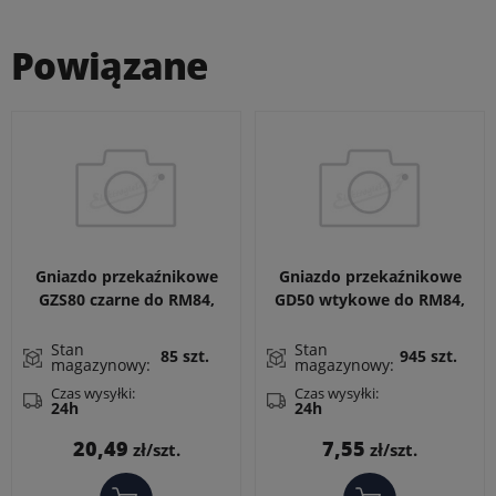
Powiązane
Gniazdo przekaźnikowe
Gniazdo przekaźnikowe
GZS80 czarne do RM84,
GD50 wtykowe do RM84,
RM85, RM87
RM85, RM87L, RM87P,
RMP84, RMP85, RM83,
Stan
Stan
85 szt.
945 szt.
magazynowy:
magazynowy:
RM87N. Wymiary: 31 x 13
x 9 mm
Czas wysyłki:
Czas wysyłki:
24h
24h
Cena
Cena
20,49
7,55
zł/szt.
zł/szt.