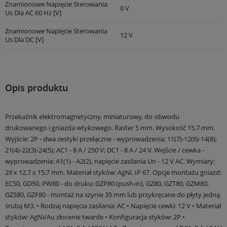
Znamionowe Napięcie Sterowania
0 V
Us Dla AC 60 Hz [V]
Znamionowe Napięcie Sterowania
12 V
Us Dla DC [V]
Opis produktu
Przekaźnik elektromagnetyczny, miniaturowy, do obwodu
drukowanego i gniazda wtykowego. Raster 5 mm. Wysokość 15,7 mm.
Wyjście: 2P - dwa zestyki przełączne - wyprowadzenia: 11(7)-12(6)-14(8);
21(4)-22(3)-24(5); AC1 - 8 A / 250 V; DC1 - 8 A / 24 V. Wejście / cewka -
wyprowadzenia: A1(1) - A2(2), napięcie zasilania Un - 12 V AC. Wymiary:
29 x 12,7 x 15,7 mm. Materiał styków: AgNi. IP 67. Opcje montażu gniazd:
EC50, GD50, PW80 - do druku; GZP80 (push-in), GZ80, GZT80, GZM80,
GZS80, GZF80 - montaż na szynie 35 mm lub przykręcane do płyty jedną
śrubą M3. • Rodzaj napięcia zasilania: AC • Napięcie cewki: 12 V • Materiał
styków: AgNi/Au złocenie twarde • Konfiguracja styków: 2P •