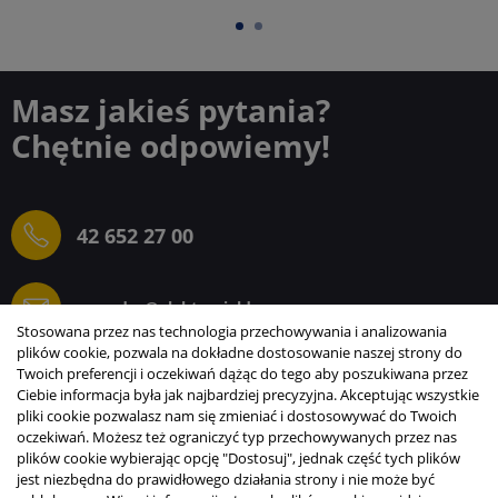
Masz jakieś pytania?
Chętnie odpowiemy!
42 652 27 00
sprzedaz@elektrogielda.com
Stosowana przez nas technologia przechowywania i analizowania
plików cookie, pozwala na dokładne dostosowanie naszej strony do
Twoich preferencji i oczekiwań dążąc do tego aby poszukiwana przez
Ciebie informacja była jak najbardziej precyzyjna. Akceptując wszystkie
ELEKTROGIEŁDA SZ.ŻACZKIEWICZ; M.KARLIŃSKI
pliki cookie pozwalasz nam się zmieniać i dostosowywać do Twoich
SP.J.
oczekiwań. Możesz też ograniczyć typ przechowywanych przez nas
plików cookie wybierając opcję "Dostosuj", jednak część tych plików
INFORMACJE
jest niezbędna do prawidłowego działania strony i nie może być