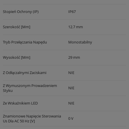
Stopień Ochrony (IP)
IP67
Szerokość [mm]
12.7 mm
Tryb Przełączania Napędu
Monostabilny
Wysokość [mm]
29 mm
Z Odłączalnymi Zaciskami
NIE
Z Wymuszonym Prowadzeniem
NIE
Styku
Ze Wskaźnikiem LED
NIE
Znamionowe Napięcie Sterowania
0 V
Us Dla AC 50 Hz [V]