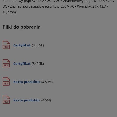
Znamionowy prąd AC1: 8 A / 250 V AC • Znamionowy prąd DC1: 8 A / 24 V
DC • Znamionowe napięcie zestyków: 250 V AC • Wymiary: 29 x 12,7 x
15,7 mm
Pliki do pobrania
Certyfikat
(345.5k)
Certyfikat
(345.5k)
Karta produktu
(4.59M)
Karta produktu
(4.6M)