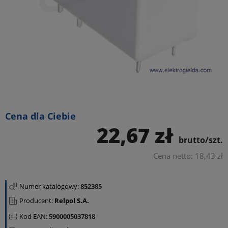
Cena dla Ciebie
22,67 zł
brutto/szt.
Cena netto: 18,43 zł
Numer katalogowy:
852385
Producent:
Relpol S.A.
Kod EAN:
5900005037818