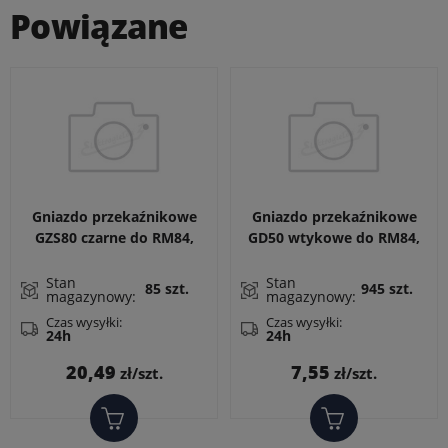
Powiązane
Gniazdo przekaźnikowe
Gniazdo przekaźnikowe
GZS80 czarne do RM84,
GD50 wtykowe do RM84,
RM85, RM87
RM85, RM87L, RM87P,
RMP84, RMP85, RM83,
Stan
Stan
85 szt.
945 szt.
magazynowy:
magazynowy:
RM87N. Wymiary: 31 x 13
x 9 mm
Czas wysyłki:
Czas wysyłki:
24h
24h
Cena
Cena
20,49
7,55
zł/szt.
zł/szt.