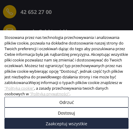
42 652 27 00
sprzedaz@elektrogielda.com
Stosowana przez nas technologia przechowywania i analizowania
plików cookie, pozwala na dokładne dostosowanie naszej strony do
Twoich preferencji i oczekiwań dążąc do tego aby poszukiwana przez
Ciebie informacja była jak najbardziej precyzyjna. Akceptując wszystkie
ELEKTROGIEŁDA SZ.ŻACZKIEWICZ; M.KARLIŃSKI
pliki cookie pozwalasz nam się zmieniać i dostosowywać do Twoich
SP.J.
oczekiwań. Możesz też ograniczyć typ przechowywanych przez nas
plików cookie wybierając opcję "Dostosuj", jednak część tych plików
INFORMACJE
jest niezbędna do prawidłowego działania strony i nie może być
zablokowana.
Więcej informacji o typach plików cookie znajdziesz w
STREFA KLIENTA
"Polityka cookie"
, a zasady przechowywania twoich danych
osobowych w
"Polityka prywatności"
.
Copyright © 2003-2026 Elektrogiełda s.j.
Odrzuć
Projekt i realizacja:
BigCom
Dostosuj
0
0
Zaakceptuj wszystkie
Start
Menu
Koszyk
Konto
Więcej