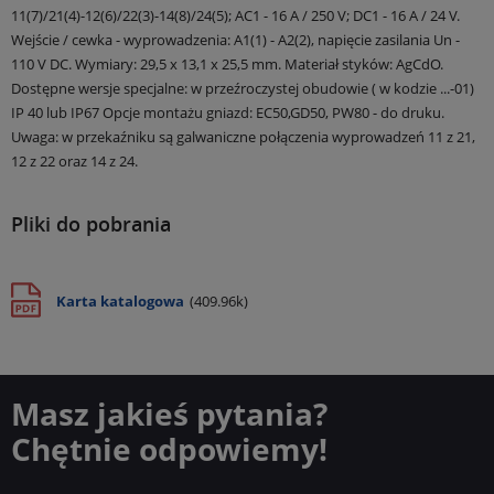
11(7)/21(4)-12(6)/22(3)-14(8)/24(5); AC1 - 16 A / 250 V; DC1 - 16 A / 24 V.
Wejście / cewka - wyprowadzenia: A1(1) - A2(2), napięcie zasilania Un -
110 V DC.
Wymiary: 29,5 x 13,1 x 25,5 mm.
Materiał styków: AgCdO.
Dostępne wersje specjalne: w przeźroczystej obudowie ( w kodzie ...-01)
IP 40 lub IP67
Opcje montażu gniazd: EC50,GD50, PW80 - do druku.
Uwaga: w przekaźniku są galwaniczne połączenia wyprowadzeń 11 z 21,
12 z 22 oraz 14 z 24.
Pliki do pobrania
Karta katalogowa
(409.96k)
Masz jakieś pytania?
Chętnie odpowiemy!