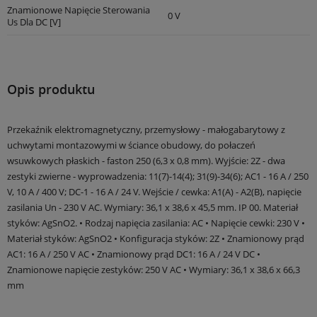
Znamionowe Napięcie Sterowania
0 V
Us Dla DC [V]
Opis produktu
Przekaźnik elektromagnetyczny, przemysłowy - małogabarytowy z
uchwytami montazowymi w ściance obudowy, do połaczeń
wsuwkowych płaskich - faston 250 (6,3 x 0,8 mm). Wyjście: 2Z - dwa
zestyki zwierne - wyprowadzenia: 11(7)-14(4); 31(9)-34(6); AC1 - 16 A / 250
V, 10 A / 400 V; DC-1 - 16 A / 24 V. Wejście / cewka: A1(A) - A2(B), napięcie
zasilania Un - 230 V AC. Wymiary: 36,1 x 38,6 x 45,5 mm. IP 00. Materiał
styków: AgSnO2. • Rodzaj napięcia zasilania: AC • Napięcie cewki: 230 V •
Materiał styków: AgSnO2 • Konfiguracja styków: 2Z • Znamionowy prąd
AC1: 16 A / 250 V AC • Znamionowy prąd DC1: 16 A / 24 V DC •
Znamionowe napięcie zestyków: 250 V AC • Wymiary: 36,1 x 38,6 x 66,3
mm