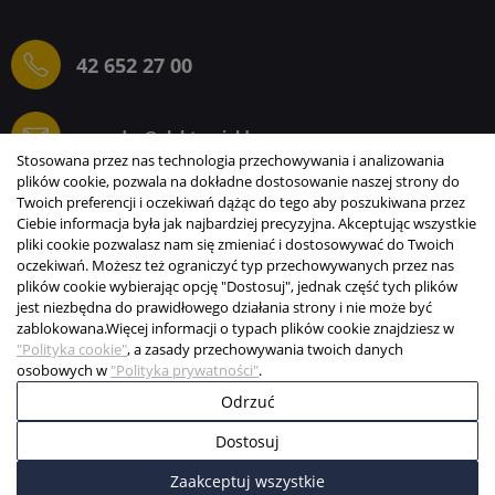
42 652 27 00
sprzedaz@elektrogielda.com
Stosowana przez nas technologia przechowywania i analizowania
plików cookie, pozwala na dokładne dostosowanie naszej strony do
Twoich preferencji i oczekiwań dążąc do tego aby poszukiwana przez
Ciebie informacja była jak najbardziej precyzyjna. Akceptując wszystkie
ELEKTROGIEŁDA SZ.ŻACZKIEWICZ; M.KARLIŃSKI
pliki cookie pozwalasz nam się zmieniać i dostosowywać do Twoich
SP.J.
oczekiwań. Możesz też ograniczyć typ przechowywanych przez nas
plików cookie wybierając opcję "Dostosuj", jednak część tych plików
INFORMACJE
jest niezbędna do prawidłowego działania strony i nie może być
zablokowana.
Więcej informacji o typach plików cookie znajdziesz w
STREFA KLIENTA
"Polityka cookie"
, a zasady przechowywania twoich danych
osobowych w
"Polityka prywatności"
.
Copyright © 2003-2026 Elektrogiełda s.j.
Odrzuć
Projekt i realizacja:
BigCom
Dostosuj
0
0
Zaakceptuj wszystkie