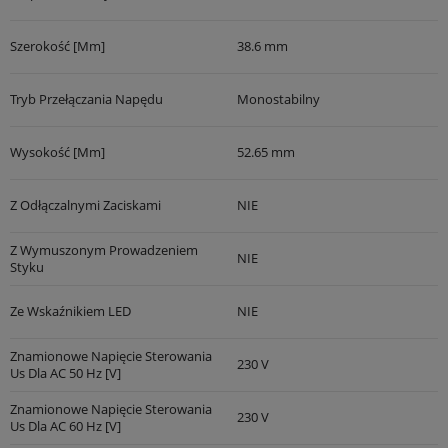
Szerokość [mm]
38.6 mm
Tryb Przełączania Napędu
Monostabilny
Wysokość [mm]
52.65 mm
Z Odłączalnymi Zaciskami
NIE
Z Wymuszonym Prowadzeniem
NIE
Styku
Ze Wskaźnikiem LED
NIE
Znamionowe Napięcie Sterowania
230 V
Us Dla AC 50 Hz [V]
Znamionowe Napięcie Sterowania
230 V
Us Dla AC 60 Hz [V]