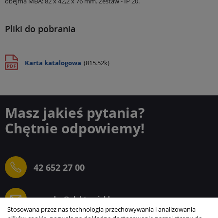
obejma MBA: 82 x 42,2 x 76 mm.
Zestaw - IP 20.
Pliki do pobrania
Karta katalogowa
(815.52k)
Masz jakieś pytania?
Chętnie odpowiemy!
42 652 27 00
sprzedaz@elektrogielda.com
Stosowana przez nas technologia przechowywania i analizowania