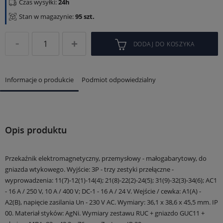
Czas wysyłki:
24h
Stan w magazynie:
95 szt.
DODAJ DO KOSZYKA
Informacje o produkcie
Podmiot odpowiedzialny
Opis produktu
Przekaźnik elektromagnetyczny, przemysłowy - małogabarytowy, do
gniazda wtykowego.
Wyjście: 3P - trzy zestyki przełączne -
wyprowadzenia: 11(7)-12(1)-14(4); 21(8)-22(2)-24(5); 31(9)-32(3)-34(6);
AC1
- 16 A / 250 V, 10 A / 400 V; DC-1 - 16 A / 24 V.
Wejście / cewka: A1(A) -
A2(B), napięcie zasilania Un - 230 V AC.
Wymiary: 36,1 x 38,6 x 45,5 mm.
IP
00.
Materiał styków: AgNi.
Wymiary zestawu RUC + gniazdo GUC11 +