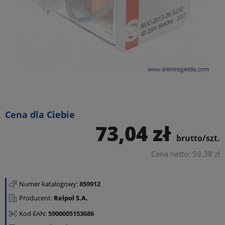
Cena dla Ciebie
73,04 zł
brutto/szt.
Cena netto: 59,38 zł
Numer katalogowy:
859912
Producent:
Relpol S.A.
Kod EAN:
5900005153686