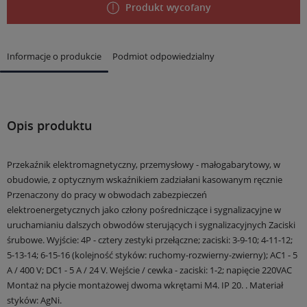
Produkt wycofany
Informacje o produkcie
Podmiot odpowiedzialny
Opis produktu
Przekaźnik elektromagnetyczny, przemysłowy - małogabarytowy, w
obudowie, z optycznym wskaźnikiem zadziałani kasowanym ręcznie
Przenaczony do pracy w obwodach zabezpieczeń
elektroenergetycznych jako człony pośredniczące
i sygnalizacyjne w
uruchamianiu dalszych obwodów sterujących i sygnalizacyjnych
Zaciski
śrubowe.
Wyjście: 4P - cztery zestyki przełączne; zaciski: 3-9-10; 4-11-12;
5-13-14; 6-15-16 (kolejność styków: ruchomy-rozwierny-zwierny); AC1 - 5
A / 400 V; DC1 - 5 A / 24 V.
Wejście / cewka - zaciski: 1-2; napięcie 220VAC
Montaż na płycie montażowej dwoma wkrętami M4.
IP 20. .
Materiał
styków: AgNi.