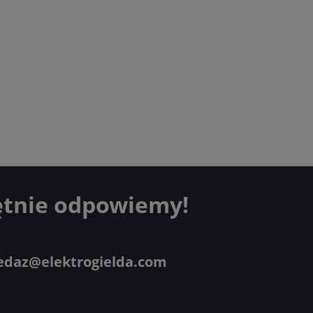
ętnie odpowiemy!
edaz@elektrogielda.com