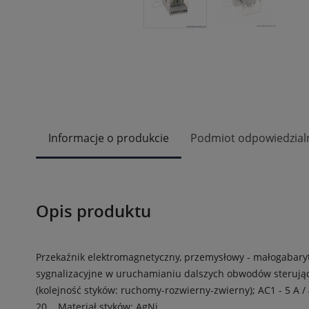
Informacje o produkcie
Podmiot odpowiedzial
Opis produktu
Przekaźnik elektromagnetyczny, przemysłowy - małogabary
sygnalizacyjne w uruchamianiu dalszych obwodów sterując
(kolejność styków: ruchomy-rozwierny-zwierny); AC1 - 5 A / 4
20. .
Materiał styków: AgNi.