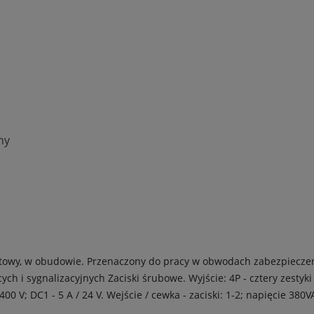
ny
towy, w obudowie.
Przenaczony do pracy w obwodach zabezpieczeń 
ych i sygnalizacyjnych
Zaciski śrubowe.
Wyjście: 4P - cztery zestyki
00 V; DC1 - 5 A / 24 V.
Wejście / cewka - zaciski: 1-2; napięcie 380V