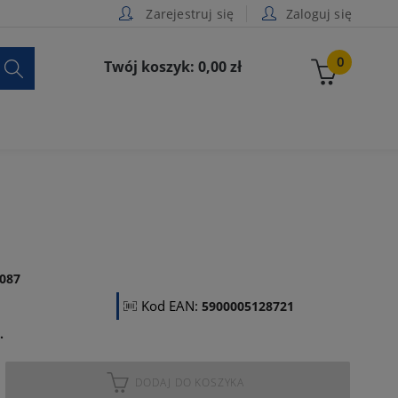
Zarejestruj się
Zaloguj się

0
Twój koszyk: 0,00 zł
087
Kod EAN:
5900005128721
.
DODAJ DO KOSZYKA