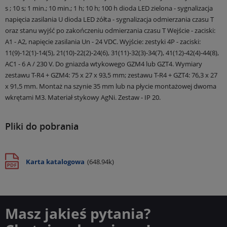
s ; 10 s; 1 min.; 10 min.; 1 h; 10 h; 100 h
dioda LED zielona - sygnalizacja
napięcia zasilania U dioda LED żółta - sygnalizacja odmierzania czasu T
oraz stanu wyjść po zakończeniu odmierzania czasu T
Wejście - zaciski:
A1 - A2, napięcie zasilania Un - 24 VDC.
Wyjście: zestyki 4P - zaciski:
11(9)-12(1)-14(5), 21(10)-22(2)-24(6), 31(11)-32(3)-34(7), 41(12)-42(4)-44(8),
AC1 - 6 A / 230 V.
Do gniazda wtykowego GZM4 lub GZT4.
Wymiary
zestawu T-R4 + GZM4: 75 x 27 x 93,5 mm; zestawu T-R4 + GZT4: 76,3 x 27
x 91,5 mm.
Montaż na szynie 35 mm lub na płycie montażowej dwoma
wkrętami M3.
Materiał stykowy AgNi.
Zestaw - IP 20.
Pliki do pobrania
Karta katalogowa
(648.94k)
Masz jakieś pytania?