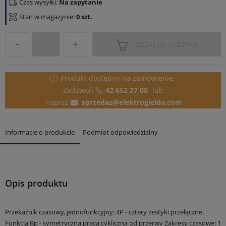
Czas wysyłki:
Na zapytanie
Stan w magazynie:
0 szt.
DODAJ DO KOSZYKA
Produkt dostępny
na zamówienie.
Zadzwoń
42 652 27 00
lub
napisz
sprzedaz@elektrogielda.com
Informacje o produkcie
Podmiot odpowiedzialny
Opis produktu
Przekaźnik czasowy, jednofunkcyjny: 4P - cztery zestyki przełączne.
Funkcja Bp - symetryczna praca cykliczna od przerwy
Zakresy czasowe: 1