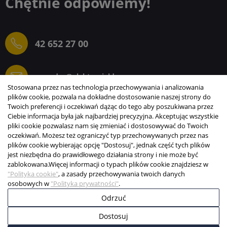
Chętnie odpowiemy!
42 652 27 00
sprzedaz@elektrogielda.com
Stosowana przez nas technologia przechowywania i analizowania
plików cookie, pozwala na dokładne dostosowanie naszej strony do
Twoich preferencji i oczekiwań dążąc do tego aby poszukiwana przez
Ciebie informacja była jak najbardziej precyzyjna. Akceptując wszystkie
ELEKTROGIEŁDA SZ.ŻACZKIEWICZ; M.KARLIŃSKI
pliki cookie pozwalasz nam się zmieniać i dostosowywać do Twoich
SP.J.
oczekiwań. Możesz też ograniczyć typ przechowywanych przez nas
plików cookie wybierając opcję "Dostosuj", jednak część tych plików
INFORMACJE
jest niezbędna do prawidłowego działania strony i nie może być
zablokowana.
Więcej informacji o typach plików cookie znajdziesz w
STREFA KLIENTA
"Polityka cookie"
, a zasady przechowywania twoich danych
osobowych w
"Polityka prywatności"
.
Copyright © 2003-2026 Elektrogiełda s.j.
Odrzuć
Projekt i realizacja:
BigCom
Dostosuj