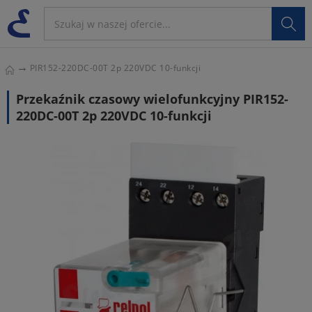

PIR152-220DC-00T 2p 220VDC 10-funkcji
Przekaźnik czasowy wielofunkcyjny PIR152-
220DC-00T 2p 220VDC 10-funkcji