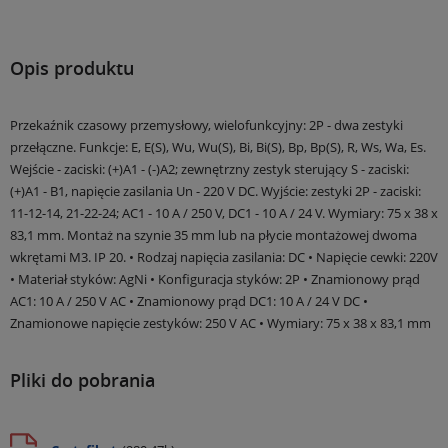
Opis produktu
Przekaźnik czasowy przemysłowy, wielofunkcyjny: 2P - dwa zestyki
przełączne. Funkcje: E, E(S), Wu, Wu(S), Bi, Bi(S), Bp, Bp(S), R, Ws, Wa, Es.
Wejście - zaciski: (+)A1 - (-)A2; zewnętrzny zestyk sterujący S - zaciski:
(+)A1 - B1, napięcie zasilania Un - 220 V DC. Wyjście: zestyki 2P - zaciski:
11-12-14, 21-22-24; AC1 - 10 A / 250 V, DC1 - 10 A / 24 V. Wymiary: 75 x 38 x
83,1 mm. Montaż na szynie 35 mm lub na płycie montażowej dwoma
wkrętami M3. IP 20. • Rodzaj napięcia zasilania: DC • Napięcie cewki: 220V
• Materiał styków: AgNi • Konfiguracja styków: 2P • Znamionowy prąd
AC1: 10 A / 250 V AC • Znamionowy prąd DC1: 10 A / 24 V DC •
Znamionowe napięcie zestyków: 250 V AC • Wymiary: 75 x 38 x 83,1 mm
Pliki do pobrania