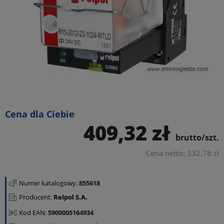
Cena dla Ciebie
409,32 zł
brutto/szt.
Cena netto: 332,78 zł
Numer katalogowy:
855618
Producent:
Relpol S.A.
Kod EAN:
5900005164934