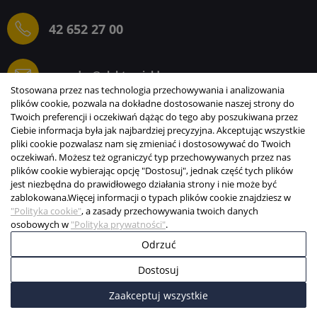
42 652 27 00
sprzedaz@elektrogielda.com
Stosowana przez nas technologia przechowywania i analizowania
plików cookie, pozwala na dokładne dostosowanie naszej strony do
Twoich preferencji i oczekiwań dążąc do tego aby poszukiwana przez
Ciebie informacja była jak najbardziej precyzyjna. Akceptując wszystkie
ELEKTROGIEŁDA SZ.ŻACZKIEWICZ; M.KARLIŃSKI
pliki cookie pozwalasz nam się zmieniać i dostosowywać do Twoich
SP.J.
oczekiwań. Możesz też ograniczyć typ przechowywanych przez nas
plików cookie wybierając opcję "Dostosuj", jednak część tych plików
INFORMACJE
jest niezbędna do prawidłowego działania strony i nie może być
zablokowana.
Więcej informacji o typach plików cookie znajdziesz w
STREFA KLIENTA
"Polityka cookie"
, a zasady przechowywania twoich danych
osobowych w
"Polityka prywatności"
.
Copyright © 2003-2026 Elektrogiełda s.j.
Odrzuć
Projekt i realizacja:
BigCom
Dostosuj
0
0
Zaakceptuj wszystkie
Start
Menu
Koszyk
Konto
Więcej