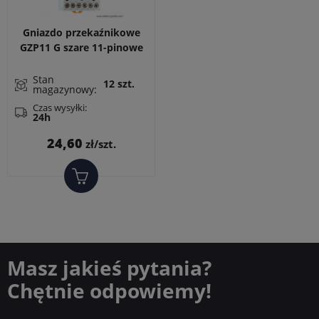
Gniazdo przekaźnikowe
GZP11 G szare 11-pinowe
do przekaźników R15,
montaż DIN
Stan
12 szt.
magazynowy:
Czas wysyłki:
24h
Cena
24,60
zł/szt.
Masz jakieś pytania?
Chętnie odpowiemy!