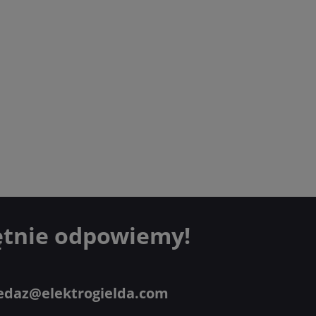
ętnie odpowiemy!
edaz@elektrogielda.com