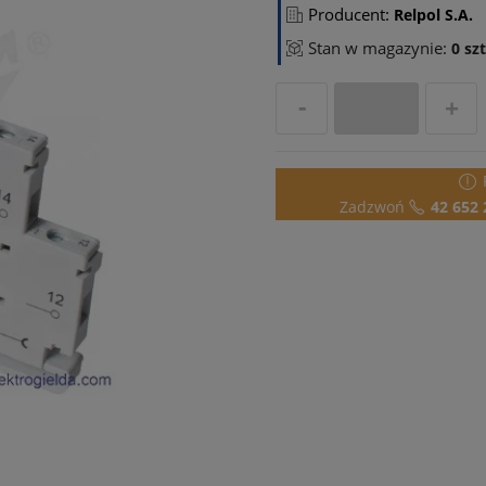
Producent:
Relpol S.A.
Stan w magazynie:
0 szt
Zadzwoń
42 652 