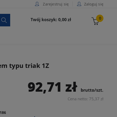
Zarejestruj się
Zaloguj się

0
Twój koszyk: 0,00 zł
m typu triak 1Z
92,71 zł
brutto/szt.
Cena netto: 75,37 zł
186