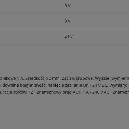
0 V
0 V
24 V
 triakowe 1 A. Szerokość 6,2 mm. Zaciski śrubowe. Wyjście (wymienne
- A2 - dowolna biegunowość, napięcie zasilania Un - 24 V DC. Wymiary:
iguracja styków: 1Z • Znamionowy prąd AC1: 1 A / 240 V AC • Znamio