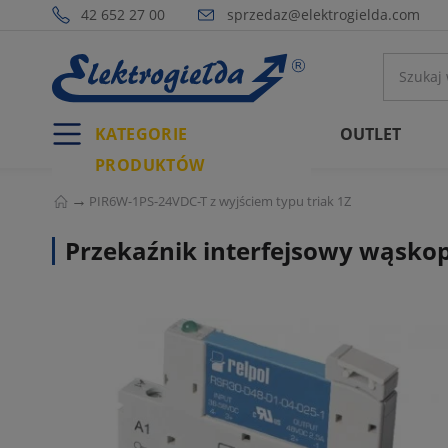
42 652 27 00
sprzedaz@elektrogielda.com
KATEGORIE
OUTLET
PRODUKTÓW
PIR6W-1PS-24VDC-T z wyjściem typu triak 1Z
Przekaźnik interfejsowy wąskop