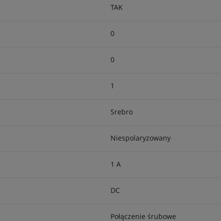
TAK
0
0
1
Srebro
Niespolaryzowany
1 A
DC
Połączenie śrubowe