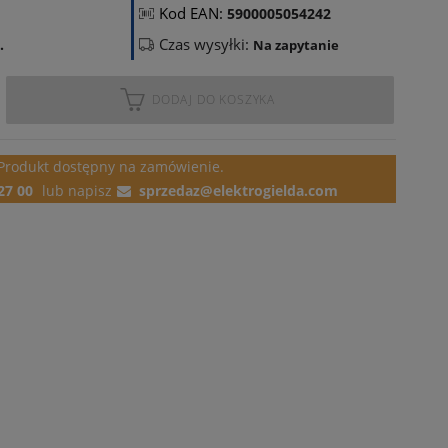
Kod EAN:
5900005054242
Czas wysyłki:
.
Na zapytanie
DODAJ DO KOSZYKA
Produkt dostępny
na zamówienie.
27 00
lub
napisz
sprzedaz@elektrogielda.com