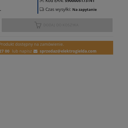
Kod EAN:
5900005173141
Czas wysyłki:
.
Na zapytanie
DODAJ DO KOSZYKA
Produkt dostępny
na zamówienie.
27 00
lub
napisz
sprzedaz@elektrogielda.com