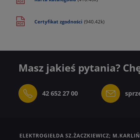
Certyfikat zgodności
(940.42k)
Masz jakieś pytania? Ch
42 652 27 00
sprz
ELEKTROGIEŁDA SZ.ŻACZKIEWICZ; M.KARLIŃS