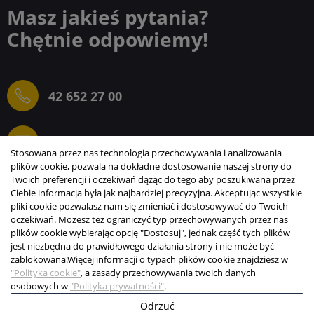
Masz jakieś pytania?
Chętnie odpowiemy!
42 652 27 00
sprzedaz@elektrogielda.com
Stosowana przez nas technologia przechowywania i analizowania
plików cookie, pozwala na dokładne dostosowanie naszej strony do
Twoich preferencji i oczekiwań dążąc do tego aby poszukiwana przez
Ciebie informacja była jak najbardziej precyzyjna. Akceptując wszystkie
ELEKTROGIEŁDA SZ.ŻACZKIEWICZ; M.KARLIŃSKI
pliki cookie pozwalasz nam się zmieniać i dostosowywać do Twoich
SP.J.
oczekiwań. Możesz też ograniczyć typ przechowywanych przez nas
plików cookie wybierając opcję "Dostosuj", jednak część tych plików
INFORMACJE
jest niezbędna do prawidłowego działania strony i nie może być
zablokowana.
Więcej informacji o typach plików cookie znajdziesz w
STREFA KLIENTA
"Polityka cookie"
, a zasady przechowywania twoich danych
osobowych w
"Polityka prywatności"
.
Odrzuć
Copyright © 2003-2026 Elektrogiełda s.j.