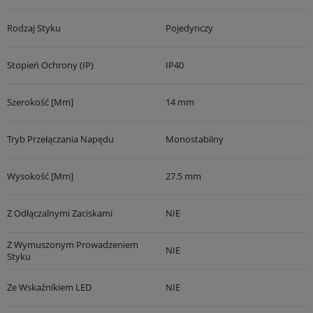
Rodzaj Styku
Pojedynczy
Stopień Ochrony (IP)
IP40
Szerokość [mm]
14 mm
Tryb Przełączania Napędu
Monostabilny
Wysokość [mm]
27.5 mm
Z Odłączalnymi Zaciskami
NIE
Z Wymuszonym Prowadzeniem
NIE
Styku
Ze Wskaźnikiem LED
NIE