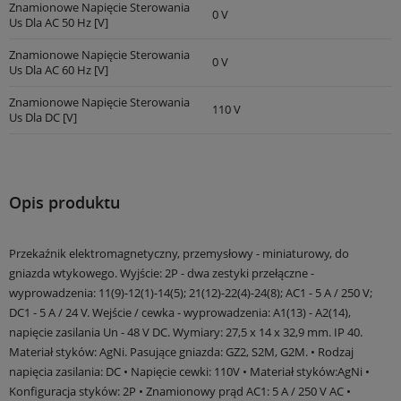
Znamionowe Napięcie Sterowania
0 V
Us Dla AC 50 Hz [V]
Znamionowe Napięcie Sterowania
0 V
Us Dla AC 60 Hz [V]
Znamionowe Napięcie Sterowania
110 V
Us Dla DC [V]
Opis produktu
Przekaźnik elektromagnetyczny, przemysłowy - miniaturowy, do
gniazda wtykowego. Wyjście: 2P - dwa zestyki przełączne -
wyprowadzenia: 11(9)-12(1)-14(5); 21(12)-22(4)-24(8); AC1 - 5 A / 250 V;
DC1 - 5 A / 24 V. Wejście / cewka - wyprowadzenia: A1(13) - A2(14),
napięcie zasilania Un - 48 V DC. Wymiary: 27,5 x 14 x 32,9 mm. IP 40.
Materiał styków: AgNi. Pasujące gniazda: GZ2, S2M, G2M. • Rodzaj
napięcia zasilania: DC • Napięcie cewki: 110V • Materiał styków:AgNi •
Konfiguracja styków: 2P • Znamionowy prąd AC1: 5 A / 250 V AC •