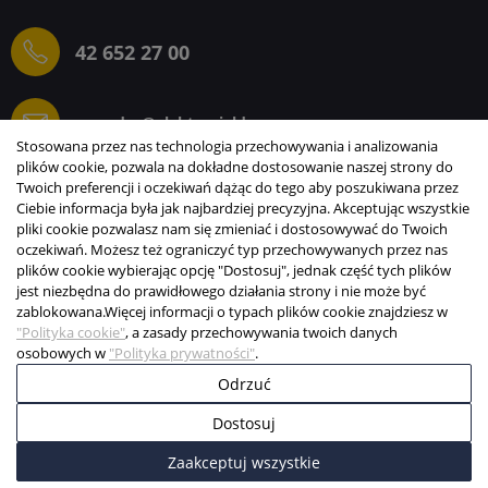
42 652 27 00
sprzedaz@elektrogielda.com
Stosowana przez nas technologia przechowywania i analizowania
plików cookie, pozwala na dokładne dostosowanie naszej strony do
Twoich preferencji i oczekiwań dążąc do tego aby poszukiwana przez
Ciebie informacja była jak najbardziej precyzyjna. Akceptując wszystkie
ELEKTROGIEŁDA SZ.ŻACZKIEWICZ; M.KARLIŃSKI
pliki cookie pozwalasz nam się zmieniać i dostosowywać do Twoich
SP.J.
oczekiwań. Możesz też ograniczyć typ przechowywanych przez nas
plików cookie wybierając opcję "Dostosuj", jednak część tych plików
INFORMACJE
jest niezbędna do prawidłowego działania strony i nie może być
zablokowana.
Więcej informacji o typach plików cookie znajdziesz w
STREFA KLIENTA
"Polityka cookie"
, a zasady przechowywania twoich danych
osobowych w
"Polityka prywatności"
.
Copyright © 2003-2026 Elektrogiełda s.j.
Odrzuć
Projekt i realizacja:
BigCom
Dostosuj
0
0
Zaakceptuj wszystkie
Start
Menu
Koszyk
Konto
Więcej