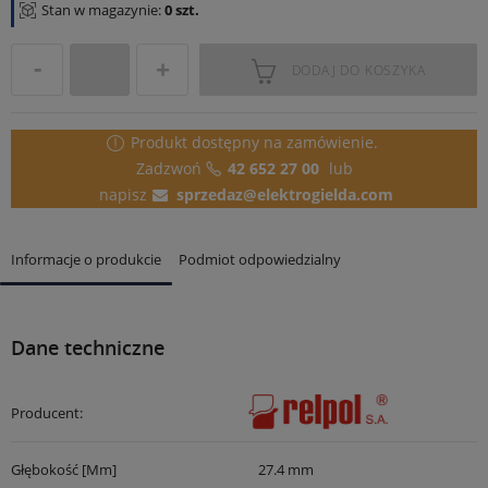
Stan w magazynie:
0 szt.
DODAJ DO KOSZYKA
Produkt dostępny
na zamówienie.
Zadzwoń
42 652 27 00
lub
napisz
sprzedaz@elektrogielda.com
Informacje o produkcie
Podmiot odpowiedzialny
Dane techniczne
Producent:
Głębokość [mm]
27.4 mm