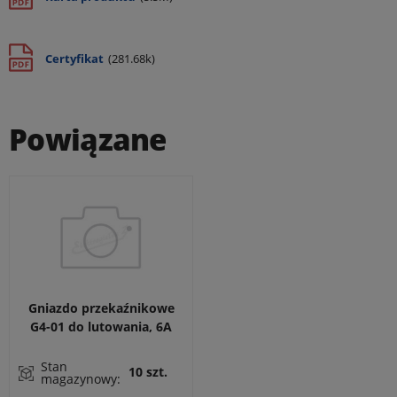
Certyfikat
(281.68k)
Powiązane
Gniazdo przekaźnikowe
G4-01 do lutowania, 6A
250VAC do przekaźnika
R4N, montowane w
Stan
10 szt.
magazynowy:
otworze płyty