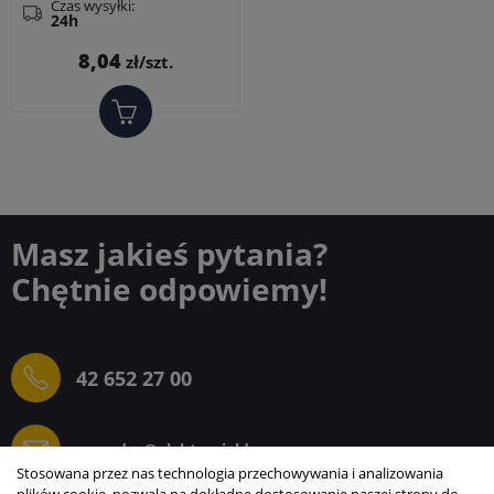
montażowej dwoma
Czas wysyłki:
24h
śrubami M3, wymiary: 40,5
Cena
8,04
zł/szt.
Masz jakieś pytania?
Chętnie odpowiemy!
42 652 27 00
sprzedaz@elektrogielda.com
Stosowana przez nas technologia przechowywania i analizowania