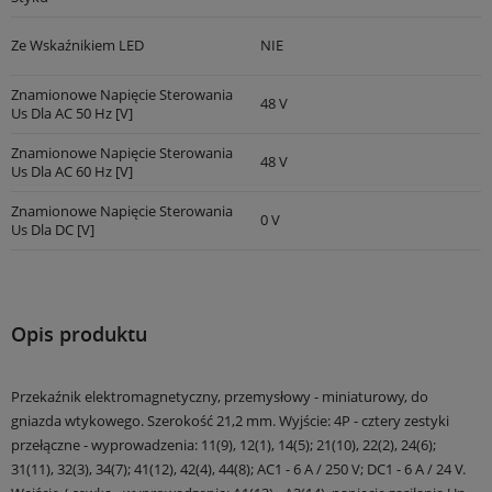
Ze Wskaźnikiem LED
NIE
Znamionowe Napięcie Sterowania
48 V
Us Dla AC 50 Hz [V]
Znamionowe Napięcie Sterowania
48 V
Us Dla AC 60 Hz [V]
Znamionowe Napięcie Sterowania
0 V
Us Dla DC [V]
Opis produktu
Przekaźnik elektromagnetyczny, przemysłowy - miniaturowy, do
gniazda wtykowego. Szerokość 21,2 mm. Wyjście: 4P - cztery zestyki
przełączne - wyprowadzenia: 11(9), 12(1), 14(5); 21(10), 22(2), 24(6);
31(11), 32(3), 34(7); 41(12), 42(4), 44(8); AC1 - 6 A / 250 V; DC1 - 6 A / 24 V.