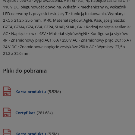
Wejście / cewka - wyprowadzenia: A1(13) - A2(14), napięcie zasilania Un -
110 V DC, biegunowość dowolna. Wskaźnik mechaniczny W, wskaźnik
LED czerwony L, przycisk testujący T z funkcją blokowania. Wymiary:
27,5 x 21,2 x 35,6 mm. IP 40. Materiał styków: AgNi. Pasujące gniazda:
GZT4, GZM4, GZ4, GS4, GZP4, SU4D, SU4L, G4. • Rodzaj napięcia zasilania:
AC • Napięcie cewki: 48V • Materiał styków:AgNi • Konfiguracja styków:
4P • Znamionowy prąd AC1: 6 A / 250 V AC • Znamionowy prąd DC1: 6 A /
24 V DC • Znamionowe napięcie zestyków: 250 V AC • Wymiary: 27,5 x
21,2 x 35,6 mm
Pliki do pobrania
Karta produktu
(5.52M)
Certyfikat
(281.68k)
Karta produktu
(5.5M)