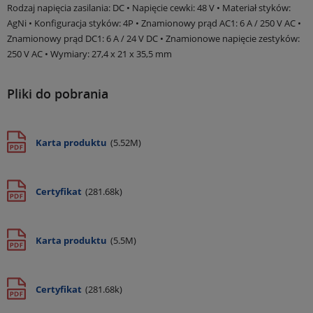
Rodzaj napięcia zasilania: DC • Napięcie cewki: 48 V • Materiał styków:
AgNi • Konfiguracja styków: 4P • Znamionowy prąd AC1: 6 A / 250 V AC •
Znamionowy prąd DC1: 6 A / 24 V DC • Znamionowe napięcie zestyków:
250 V AC • Wymiary: 27,4 x 21 x 35,5 mm
Pliki do pobrania
Karta produktu
(5.52M)
Certyfikat
(281.68k)
Karta produktu
(5.5M)
Certyfikat
(281.68k)