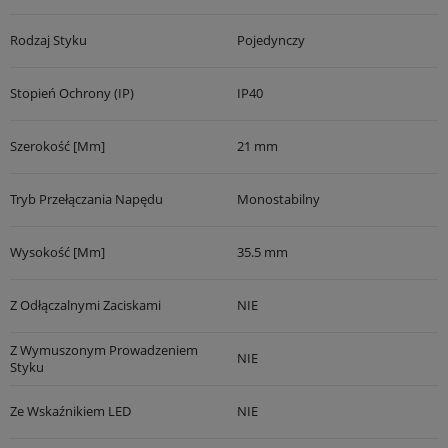
Rodzaj Styku
Pojedynczy
Stopień Ochrony (IP)
IP40
Szerokość [mm]
21 mm
Tryb Przełączania Napędu
Monostabilny
Wysokość [mm]
35.5 mm
Z Odłączalnymi Zaciskami
NIE
Z Wymuszonym Prowadzeniem
NIE
Styku
Ze Wskaźnikiem LED
NIE