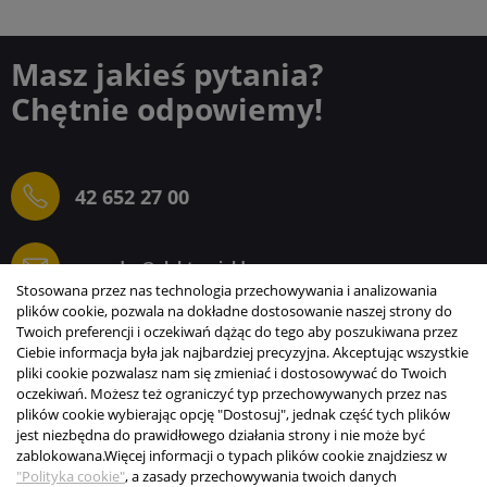
Masz jakieś pytania?
Chętnie odpowiemy!
42 652 27 00
sprzedaz@elektrogielda.com
Stosowana przez nas technologia przechowywania i analizowania
plików cookie, pozwala na dokładne dostosowanie naszej strony do
Twoich preferencji i oczekiwań dążąc do tego aby poszukiwana przez
Ciebie informacja była jak najbardziej precyzyjna. Akceptując wszystkie
ELEKTROGIEŁDA SZ.ŻACZKIEWICZ; M.KARLIŃSKI
pliki cookie pozwalasz nam się zmieniać i dostosowywać do Twoich
SP.J.
oczekiwań. Możesz też ograniczyć typ przechowywanych przez nas
plików cookie wybierając opcję "Dostosuj", jednak część tych plików
INFORMACJE
jest niezbędna do prawidłowego działania strony i nie może być
zablokowana.
Więcej informacji o typach plików cookie znajdziesz w
STREFA KLIENTA
"Polityka cookie"
, a zasady przechowywania twoich danych