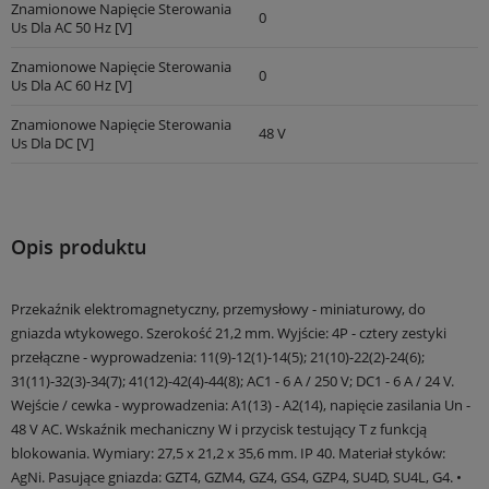
Znamionowe Napięcie Sterowania
0
Us Dla AC 50 Hz [V]
Znamionowe Napięcie Sterowania
0
Us Dla AC 60 Hz [V]
Znamionowe Napięcie Sterowania
48 V
Us Dla DC [V]
Opis produktu
Przekaźnik elektromagnetyczny, przemysłowy - miniaturowy, do
gniazda wtykowego. Szerokość 21,2 mm. Wyjście: 4P - cztery zestyki
przełączne - wyprowadzenia: 11(9)-12(1)-14(5); 21(10)-22(2)-24(6);
31(11)-32(3)-34(7); 41(12)-42(4)-44(8); AC1 - 6 A / 250 V; DC1 - 6 A / 24 V.
Wejście / cewka - wyprowadzenia: A1(13) - A2(14), napięcie zasilania Un -
48 V AC. Wskaźnik mechaniczny W i przycisk testujący T z funkcją
blokowania. Wymiary: 27,5 x 21,2 x 35,6 mm. IP 40. Materiał styków:
AgNi. Pasujące gniazda: GZT4, GZM4, GZ4, GS4, GZP4, SU4D, SU4L, G4. •