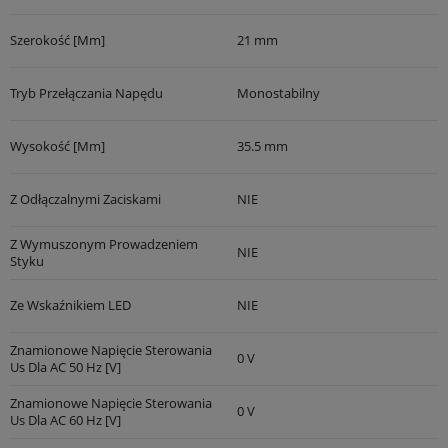
Szerokość [mm]
21 mm
Tryb Przełączania Napędu
Monostabilny
Wysokość [mm]
35.5 mm
Z Odłączalnymi Zaciskami
NIE
Z Wymuszonym Prowadzeniem
NIE
Styku
Ze Wskaźnikiem LED
NIE
Znamionowe Napięcie Sterowania
0 V
Us Dla AC 50 Hz [V]
Znamionowe Napięcie Sterowania
0 V
Us Dla AC 60 Hz [V]