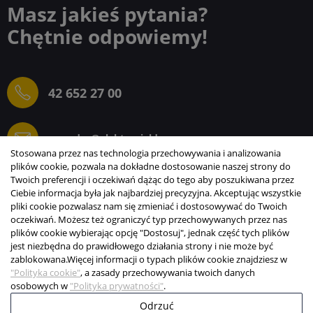
Masz jakieś pytania?
Chętnie odpowiemy!
42 652 27 00
sprzedaz@elektrogielda.com
Stosowana przez nas technologia przechowywania i analizowania
plików cookie, pozwala na dokładne dostosowanie naszej strony do
Twoich preferencji i oczekiwań dążąc do tego aby poszukiwana przez
Ciebie informacja była jak najbardziej precyzyjna. Akceptując wszystkie
ELEKTROGIEŁDA SZ.ŻACZKIEWICZ; M.KARLIŃSKI
pliki cookie pozwalasz nam się zmieniać i dostosowywać do Twoich
SP.J.
oczekiwań. Możesz też ograniczyć typ przechowywanych przez nas
plików cookie wybierając opcję "Dostosuj", jednak część tych plików
INFORMACJE
jest niezbędna do prawidłowego działania strony i nie może być
zablokowana.
Więcej informacji o typach plików cookie znajdziesz w
STREFA KLIENTA
"Polityka cookie"
, a zasady przechowywania twoich danych
osobowych w
"Polityka prywatności"
.
Copyright © 2003-2026 Elektrogiełda s.j.
Odrzuć