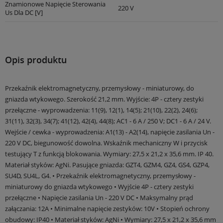
Znamionowe Napięcie Sterowania
220 V
Us Dla DC [V]
Opis produktu
Przekaźnik elektromagnetyczny, przemysłowy - miniaturowy, do
gniazda wtykowego. Szerokość 21,2 mm. Wyjście: 4P - cztery zestyki
przełączne - wyprowadzenia: 11(9), 12(1), 14(5); 21(10), 22(2), 24(6);
31(11), 32(3), 34(7); 41(12), 42(4), 44(8); AC1 - 6 A / 250 V; DC1 - 6 A / 24 V.
Wejście / cewka - wyprowadzenia: A1(13) - A2(14), napięcie zasilania Un -
220 V DC, biegunowość dowolna. Wskaźnik mechaniczny W i przycisk
testujący T z funkcją blokowania. Wymiary: 27,5 x 21,2 x 35,6 mm. IP 40.
Materiał styków: AgNi. Pasujące gniazda: GZT4, GZM4, GZ4, GS4, GZP4,
SU4D, SU4L, G4. • Przekaźnik elektromagnetyczny, przemysłowy -
miniaturowy do gniazda wtykowego • Wyjście 4P - cztery zestyki
przełączne • Napięcie zasilania Un - 220 V DC • Maksymalny prąd
załączania: 12A • Minimalne napięcie zestyków: 10V • Stopień ochrony
obudowy: IP40 • Materiał styków: AgNi • Wymiary: 27,5 x 21,2 x 35,6 mm