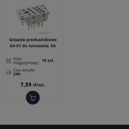
Gniazdo przekaźnikowe
G4-01 do lutowania, 6A
250VAC do przekaźnika
R4N, montowane w
Stan
10 szt.
magazynowy:
otworze płyty
montażowej dwoma
Czas wysyłki:
24h
śrubami M3, wymiary: 40,5
Cena
7,55
zł/szt.