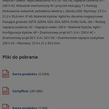
Wejście / cewka - wyprowadzenia: A1(13) - A2(14), napięcie zasilania Un -
230 V AC. Wskaźnik mechaniczny W i przycisk testujący T z funkcją
blokowania, wskażnik zadziałania świetny L (dioda LED). Wymiary: 27,5 x
21,2 x 35,6 mm. IP 40. Materiał styków: AgNi/Au złocenie magazynowe.
Pasujące gniazda: GZT4, GZM4, GZ4, GS4, GZP4, SU4D, SU4L, G4. • Rodzaj
napięcia zasilania: AC • Napięcie cewki: 240 V • Materiał styków: AgNi •
Konfiguracja styków: 4P • Znamionowy prąd AC1: 6 A / 250 V AC •
Znamionowy prąd DC1: 6 A / 24 V DC • Znamionowe napięcie zestyków:
250 V AC • Wymiary: 27,4 x 21 x 35,5 mm
Pliki do pobrania
Karta produktu
(5.52M)
Certyfikat
(281.68k)
Karta produktu
(5.5M)