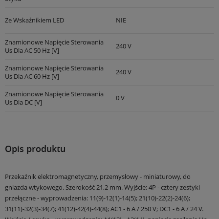
Ze Wskaźnikiem LED
NIE
Znamionowe Napięcie Sterowania
240 V
Us Dla AC 50 Hz [V]
Znamionowe Napięcie Sterowania
240 V
Us Dla AC 60 Hz [V]
Znamionowe Napięcie Sterowania
0 V
Us Dla DC [V]
Opis produktu
Przekaźnik elektromagnetyczny, przemysłowy - miniaturowy, do
gniazda wtykowego. Szerokość 21,2 mm. Wyjście: 4P - cztery zestyki
przełączne - wyprowadzenia: 11(9)-12(1)-14(5); 21(10)-22(2)-24(6);
31(11)-32(3)-34(7); 41(12)-42(4)-44(8); AC1 - 6 A / 250 V; DC1 - 6 A / 24 V.