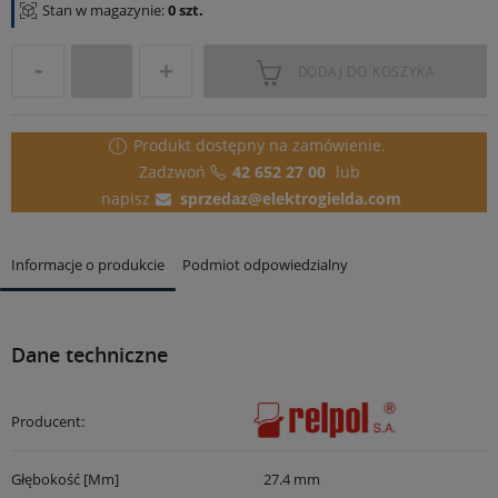
Stan w magazynie:
0 szt.
DODAJ DO KOSZYKA
Produkt dostępny
na zamówienie.
Zadzwoń
42 652 27 00
lub
napisz
sprzedaz@elektrogielda.com
Informacje o produkcie
Podmiot odpowiedzialny
Dane techniczne
Producent:
Głębokość [mm]
27.4 mm