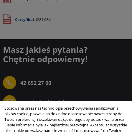
Certyfikat
(281.68k)
Masz jakieś pytania?
Chętnie odpowiemy!
42 652 27 00
sprzedaz@elektrogielda.com
Stosowana przez nas technologia przechowywania i analizowania
plików cookie, pozwala na dokładne dostosowanie naszej strony do
Twoich preferencji i oczekiwań dążąc do tego aby poszukiwana przez
Ciebie informacja była jak najbardziej precyzyjna. Akceptując wszystkie
ELEKTROGIEŁDA SZ.ŻACZKIEWICZ; M.KARLIŃSKI
pliki cookie pozwalasz nam się zmieniać i dostosowywać do Twoich