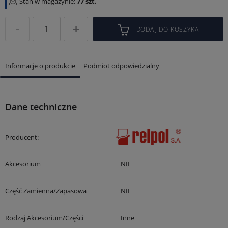
Stan w magazynie:
77 szt.
DODAJ DO KOSZYKA
Informacje o produkcie
Podmiot odpowiedzialny
Dane techniczne
Producent:
Akcesorium
NIE
Część Zamienna/zapasowa
NIE
Rodzaj Akcesorium/części
Inne