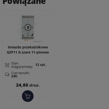
Powiązane
Gniazdo przekaźnikowe
GZP11 G szare 11-pinowe
do przekaźników R15,
montaż DIN
Stan
12 szt.
magazynowy:
Czas wysyłki:
24h
Cena
24,60
zł/szt.