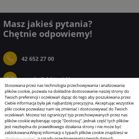
Masz jakieś pytania?
Chętnie odpowiemy!
42 652 27 00
sprzedaz@elektrogielda.com
Stosowana przez nas technologia przechowywania i analizowania
plików cookie, pozwala na dokładne dostosowanie naszej strony do
Twoich preferencji i oczekiwań dążąc do tego aby poszukiwana przez
Ciebie informacja była jak najbardziej precyzyjna. Akceptując wszystkie
ELEKTROGIEŁDA SZ.ŻACZKIEWICZ; M.KARLIŃSKI
pliki cookie pozwalasz nam się zmieniać i dostosowywać do Twoich
SP.J.
oczekiwań. Możesz też ograniczyć typ przechowywanych przez nas
plików cookie wybierając opcję "Dostosuj", jednak część tych plików
INFORMACJE
jest niezbędna do prawidłowego działania strony i nie może być
zablokowana.
Więcej informacji o typach plików cookie znajdziesz w
STREFA KLIENTA
"Polityka cookie"
, a zasady przechowywania twoich danych