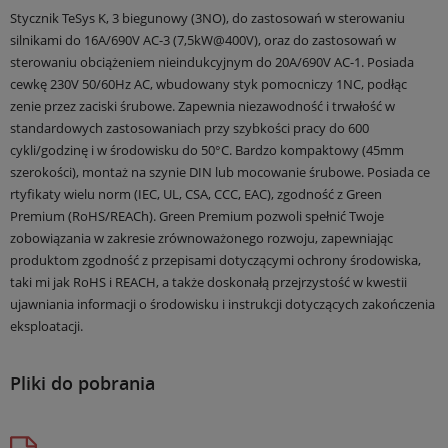
Stycznik TeSys K, 3 biegunowy (3NO), do zastosowań w sterowaniu
silnikami do 16A/690V AC-3 (7,5kW@400V), oraz do zastosowań w
sterowaniu obciążeniem nieindukcyjnym do 20A/690V AC-1. Posiada
cewkę 230V 50/60Hz AC, wbudowany styk pomocniczy 1NC, podłąc
zenie przez zaciski śrubowe. Zapewnia niezawodność i trwałość w
standardowych zastosowaniach przy szybkości pracy do 600
cykli/godzinę i w środowisku do 50°C. Bardzo kompaktowy (45mm
szerokości), montaż na szynie DIN lub mocowanie śrubowe. Posiada ce
rtyfikaty wielu norm (IEC, UL, CSA, CCC, EAC), zgodność z Green
Premium (RoHS/REACh). Green Premium pozwoli spełnić Twoje
zobowiązania w zakresie zrównoważonego rozwoju, zapewniając
produktom zgodność z przepisami dotyczącymi ochrony środowiska,
taki mi jak RoHS i REACH, a także doskonałą przejrzystość w kwestii
ujawniania informacji o środowisku i instrukcji dotyczących zakończenia
eksploatacji.
Pliki do pobrania