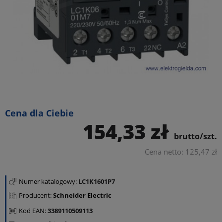
Cena dla Ciebie
154,33 zł
brutto/szt.
Cena netto: 125,47 zł
Numer katalogowy:
LC1K1601P7
Producent:
Schneider Electric
Kod EAN:
3389110509113