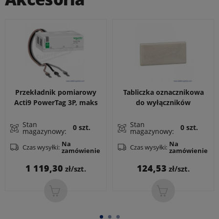
Przekładnik pomiarowy
Tabliczka oznacznikowa
Acti9 PowerTag 3P, maks
do wyłączników
63A, bezprzewodowy
ciśnieniowych
Stan
Stan
0 szt.
0 szt.
magazynowy:
magazynowy:
Na
Na
Czas wysyłki:
Czas wysyłki:
zamówienie
zamówienie
Cena
Cena
1 119,30
124,53
zł/szt.
zł/szt.