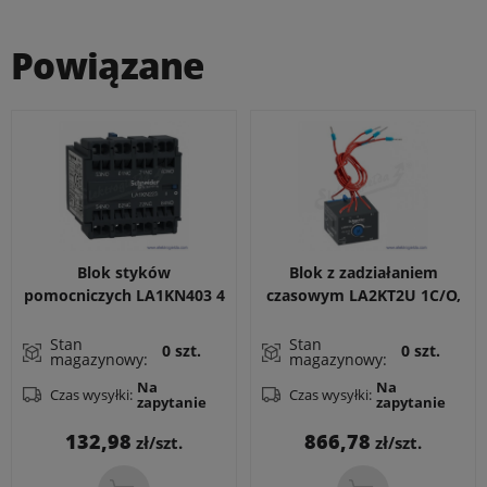
Powiązane
Blok styków
Blok z zadziałaniem
pomocniczych LA1KN403 4
czasowym LA2KT2U 1C/O,
zwierne, zaciski
1..30s, 110..240V AC
sprężynowe
zadziałanie z opóżnieniem
Stan
Stan
0 szt.
0 szt.
magazynowy:
magazynowy:
Na
Na
Czas wysyłki:
Czas wysyłki:
zapytanie
zapytanie
Cena
Cena
132,98
866,78
zł/szt.
zł/szt.