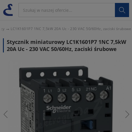

ocy
LC1K1601P7 1NC 7,5kW 20A Uc - 230 VAC 50/60Hz, zaciski śrubowe
Stycznik miniaturowy LC1K1601P7 1NC 7,5kW
20A Uc - 230 VAC 50/60Hz, zaciski śrubowe