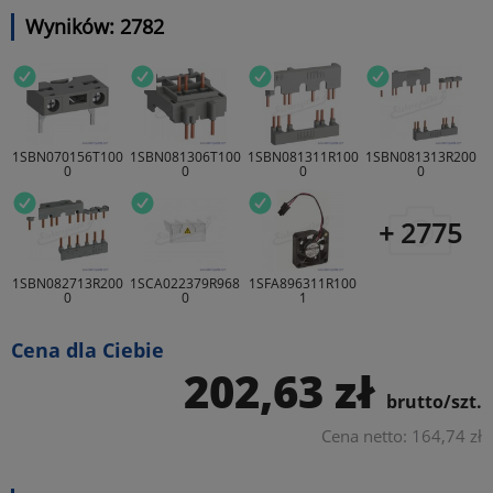
Wyników: 2782
1SBN070156T100
1SBN081306T100
1SBN081311R100
1SBN081313R200
0
0
0
0
+ 2775
1SBN082713R200
1SCA022379R968
1SFA896311R100
0
0
1
Cena dla Ciebie
202,63 zł
brutto/szt.
Cena netto: 164,74 zł