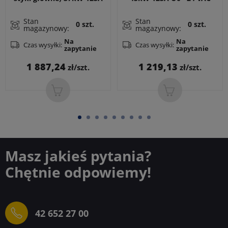
Uc - 230 VAC 50/60Hz
50/60Hz, zaciski śrubowe
zaciski śrubowe
Stan
Stan
0 szt.
0 szt.
magazynowy:
magazynowy:
Na
Na
Czas wysyłki:
Czas wysyłki:
zapytanie
zapytanie
Cena
Cena
1 887,24
1 219,13
zł/szt.
zł/szt.
Masz jakieś pytania?
Chętnie odpowiemy!
42 652 27 00