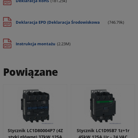
Deklaracja RoHS
(181.25k)
Deklaracja EPD (Deklaracja Środowiskowa
(746.79k)
Produktu)
Instrukcja montażu
(2.23M)
Powiązane
Stycznik LC1D80004P7 (4Z
Stycznik LC1D95B7 1z+1r
styki główne) 37kW 125A
45kW 125A Uc - 24 VAC