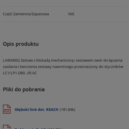
Część Zamienna/zapasowa
NIE
Opis produktu
LA9D4002 Zestaw z blokadą mechaniczną i zestawem zwór do łączenia
zasilania i tworzenia zestawy nawrotnego przeznaczony do styczników
LC1/LP1-D80...95 AC
Pliki do pobrania
Głęboki link dot. REACH
(181.84k)