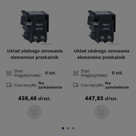
Układ zdalnego zerowania
Układ zdalnego zerowania
elementów przekaźnik
elementów przekaźnik
przeciążeniowy 110V
przeciążeniowy 220V
Stan
Stan
0 szt.
0 szt.
magazynowy:
magazynowy:
Na
Na
Czas wysyłki:
Czas wysyłki:
zamówienie
zamówienie
Cena
Cena
438,46
447,83
zł/szt.
zł/szt.