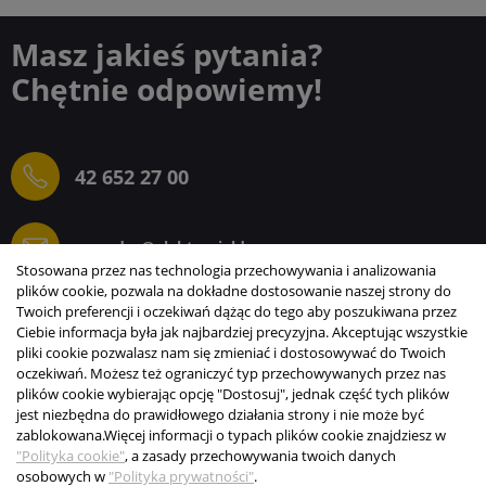
Masz jakieś pytania?
Chętnie odpowiemy!
42 652 27 00
sprzedaz@elektrogielda.com
Stosowana przez nas technologia przechowywania i analizowania
plików cookie, pozwala na dokładne dostosowanie naszej strony do
Twoich preferencji i oczekiwań dążąc do tego aby poszukiwana przez
Ciebie informacja była jak najbardziej precyzyjna. Akceptując wszystkie
ELEKTROGIEŁDA SZ.ŻACZKIEWICZ; M.KARLIŃSKI
pliki cookie pozwalasz nam się zmieniać i dostosowywać do Twoich
SP.J.
oczekiwań. Możesz też ograniczyć typ przechowywanych przez nas
plików cookie wybierając opcję "Dostosuj", jednak część tych plików
INFORMACJE
jest niezbędna do prawidłowego działania strony i nie może być
zablokowana.
Więcej informacji o typach plików cookie znajdziesz w
STREFA KLIENTA
"Polityka cookie"
, a zasady przechowywania twoich danych
osobowych w
"Polityka prywatności"
.