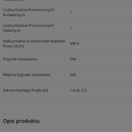
Liczba Styków Pomocniczych
1
Rozwiernych
Liczba Styków Pomocniczych
1
Zwiernych
Maksymalne Znamionowe Napięcie
690 V
Pracy Ue [V]
Przycisk Kasowania
TAK
Wejście Sygnału Kasowania
NIE
Zakres Nastawy Prądu [A]
1.6 do 2.5
Opis produktu