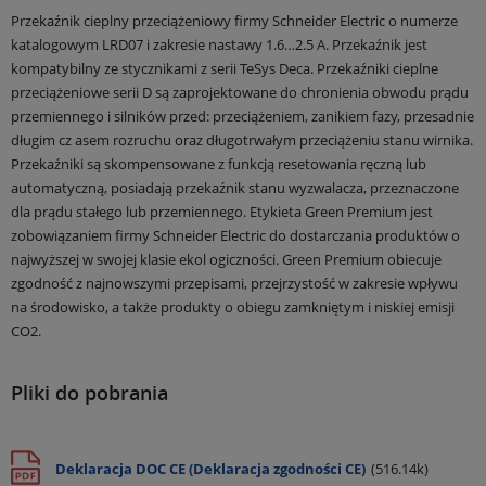
Przekaźnik cieplny przeciążeniowy firmy Schneider Electric o numerze
katalogowym LRD07 i zakresie nastawy 1.6…2.5 A. Przekaźnik jest
kompatybilny ze stycznikami z serii TeSys Deca. Przekaźniki cieplne
przeciążeniowe serii D są zaprojektowane do chronienia obwodu prądu
przemiennego i silników przed: przeciążeniem, zanikiem fazy, przesadnie
długim cz asem rozruchu oraz długotrwałym przeciążeniu stanu wirnika.
Przekaźniki są skompensowane z funkcją resetowania ręczną lub
automatyczną, posiadają przekaźnik stanu wyzwalacza, przeznaczone
dla prądu stałego lub przemiennego. Etykieta Green Premium jest
zobowiązaniem firmy Schneider Electric do dostarczania produktów o
najwyższej w swojej klasie ekol ogiczności. Green Premium obiecuje
zgodność z najnowszymi przepisami, przejrzystość w zakresie wpływu
na środowisko, a także produkty o obiegu zamkniętym i niskiej emisji
CO2.
Pliki do pobrania
Deklaracja DOC CE (Deklaracja zgodności CE)
(516.14k)