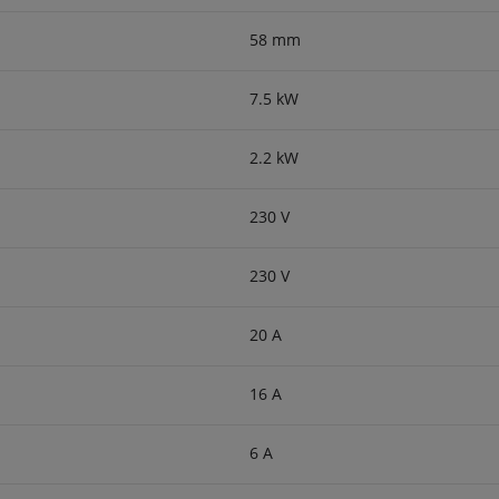
58 mm
7.5 kW
2.2 kW
230 V
230 V
20 A
16 A
6 A