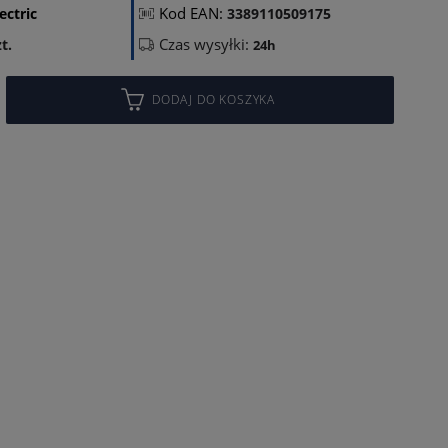
Kod EAN:
ectric
3389110509175
Czas wysyłki:
t.
24h
DODAJ DO KOSZYKA