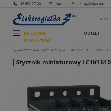
42 652 27 00
sprzedaz@elektrogielda.com
KATEGORIE
OUTLET
PRODUKTÓW
Styczniki
Styczniki mocy
LC1K1610P7 1NO 7,5kW 20A Uc 
Stycznik miniaturowy LC1K1610P