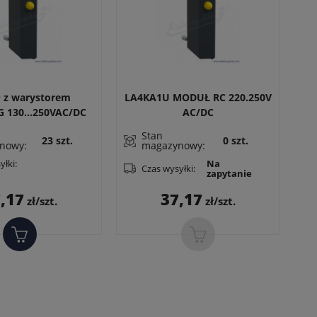
 z warystorem
LA4KA1U MODUŁ RC 220.250V
B
 130...250VAC/DC
AC/DC
DO LC1K
Stan
23 szt.
0 szt.
nowy:
magazynowy:
yłki:
Na
Czas wysyłki:
zapytanie
Cena
Cena
,17
37,17
zł/szt.
zł/szt.