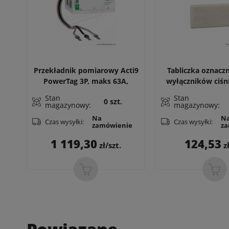
Przekładnik pomiarowy Acti9
Tabliczka oznacz
PowerTag 3P, maks 63A,
wyłączników ciśn
bezprzewodowy
Stan
Stan
0 szt.
magazynowy:
magazynowy:
Na
N
Czas wysyłki:
Czas wysyłki:
zamówienie
za
Cena
Cen
1 119,30
124,53
zł/szt.
zł