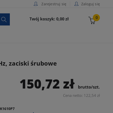
Zarejestruj się
Zaloguj się

0
Twój koszyk: 0,00 zł
z, zaciski śrubowe
150,72 zł
brutto/szt.
Cena netto: 122,54 zł
K1610P7