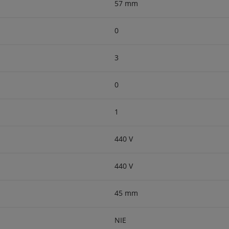
57 mm
0
3
0
1
440 V
440 V
45 mm
NIE