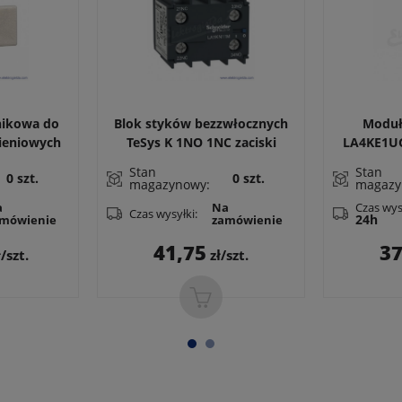
nikowa do
Blok styków bezzwłocznych
Moduł
ieniowych
TeSys K 1NO 1NC zaciski
LA4KE1UG
skrzynkowe
Stan
Stan
0 szt.
0 szt.
magazynowy:
magazy
Czas wys
a
Na
Czas wysyłki:
24h
mówienie
zamówienie
a
Cena
41,75
37
/szt.
zł/szt.