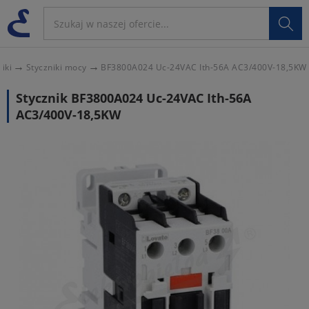

iki
Styczniki mocy
BF3800A024 Uc-24VAC Ith-56A AC3/400V-18,5KW
Stycznik BF3800A024 Uc-24VAC Ith-56A
AC3/400V-18,5KW