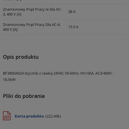
Znamionowy Prąd Pracy Ie Dla AC-
38 A
3, 400 V [A]
Znamionowy Prąd Pracy Dla AC-4,
15.5 A
400 V [A]
Opis produktu
BF3800A024 stycznik z cewką 24VAC 50-60Hz, Ith=56A, AC3/400V -
18,5KW
Pliki do pobrania
Karta produktu
(222.49k)