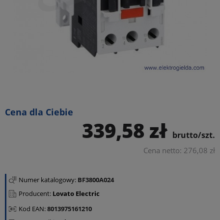
Cena dla Ciebie
339,58 zł
brutto/szt.
Cena netto: 276,08 zł
Numer katalogowy:
BF3800A024
Producent:
Lovato Electric
Kod EAN:
8013975161210