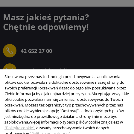
Masz jakieś pytania?
Chętnie odpowiemy!
42 652 27 00
sprzedaz@elektrogielda.com
Stosowana przez nas technologia przechowywania i analizowania
plików cookie, pozwala na dokładne dostosowanie naszej strony do
Twoich preferencji i oczekiwań dążąc do tego aby poszukiwana przez
Ciebie informacja była jak najbardziej precyzyjna. Akceptując wszystkie
ELEKTROGIEŁDA SZ.ŻACZKIEWICZ; M.KARLIŃSKI
pliki cookie pozwalasz nam się zmieniać i dostosowywać do Twoich
SP.J.
oczekiwań. Możesz też ograniczyć typ przechowywanych przez nas
plików cookie wybierając opcję "Dostosuj", jednak część tych plików
INFORMACJE
jest niezbędna do prawidłowego działania strony i nie może być
zablokowana.
Więcej informacji o typach plików cookie znajdziesz w
STREFA KLIENTA
"Polityka cookie"
, a zasady przechowywania twoich danych
osobowych w
"Polityka prywatności"
.