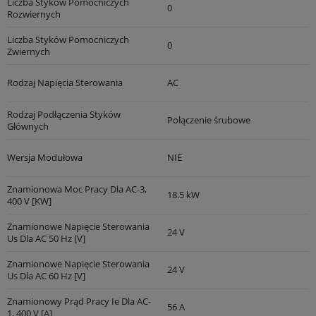
Liczba Styków Pomocniczych
0
Rozwiernych
Liczba Styków Pomocniczych
0
Zwiernych
Rodzaj Napięcia Sterowania
AC
Rodzaj Podłączenia Styków
Połączenie śrubowe
Głównych
Wersja Modułowa
NIE
Znamionowa Moc Pracy Dla AC-3,
18.5 kW
400 V [kW]
Znamionowe Napięcie Sterowania
24 V
Us Dla AC 50 Hz [V]
Znamionowe Napięcie Sterowania
24 V
Us Dla AC 60 Hz [V]
Znamionowy Prąd Pracy Ie Dla AC-
56 A
1, 400 V [A]