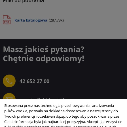
Pliki do pobrania
Karta katalogowa
(287.73k)
Masz jakieś pytania?
Chętnie odpowiemy!
42 652 27 00
sprzedaz@elektrogielda.com
Stosowana przez nas technologia przechowywania i analizowania
plików cookie, pozwala na dokładne dostosowanie naszej strony do
Twoich preferencji i oczekiwań dążąc do tego aby poszukiwana przez
Ciebie informacja była jak najbardziej precyzyjna. Akceptując wszystkie
ELEKTROGIEŁDA SZ.ŻACZKIEWICZ; M.KARLIŃSKI