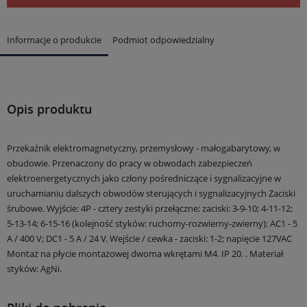
Informacje o produkcie
Podmiot odpowiedzialny
Opis produktu
Przekaźnik elektromagnetyczny, przemysłowy - małogabarytowy, w
obudowie.
Przenaczony do pracy w obwodach zabezpieczeń
elektroenergetycznych jako człony pośredniczące
i sygnalizacyjne w
uruchamianiu dalszych obwodów sterujących i sygnalizacyjnych
Zaciski
śrubowe.
Wyjście: 4P - cztery zestyki przełączne; zaciski: 3-9-10; 4-11-12;
5-13-14; 6-15-16 (kolejność styków: ruchomy-rozwierny-zwierny); AC1 - 5
A / 400 V; DC1 - 5 A / 24 V.
Wejście / cewka - zaciski: 1-2; napięcie 127VAC
Montaż na płycie montażowej dwoma wkrętami M4.
IP 20. .
Materiał
styków: AgNi.