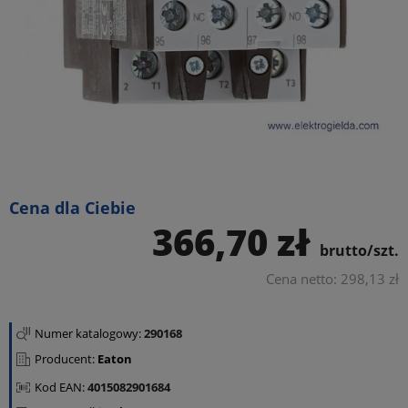
Cena dla Ciebie
366,70 zł
brutto/szt.
Cena netto: 298,13 zł
Numer katalogowy:
290168
Producent:
Eaton
Kod EAN:
4015082901684