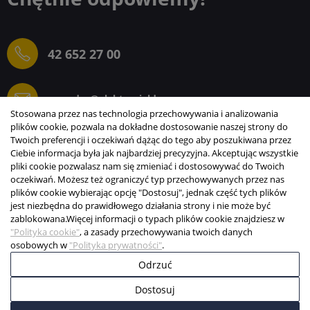
42 652 27 00
sprzedaz@elektrogielda.com
Stosowana przez nas technologia przechowywania i analizowania
plików cookie, pozwala na dokładne dostosowanie naszej strony do
Twoich preferencji i oczekiwań dążąc do tego aby poszukiwana przez
Ciebie informacja była jak najbardziej precyzyjna. Akceptując wszystkie
ELEKTROGIEŁDA SZ.ŻACZKIEWICZ; M.KARLIŃSKI
pliki cookie pozwalasz nam się zmieniać i dostosowywać do Twoich
SP.J.
oczekiwań. Możesz też ograniczyć typ przechowywanych przez nas
plików cookie wybierając opcję "Dostosuj", jednak część tych plików
INFORMACJE
jest niezbędna do prawidłowego działania strony i nie może być
zablokowana.
Więcej informacji o typach plików cookie znajdziesz w
STREFA KLIENTA
"Polityka cookie"
, a zasady przechowywania twoich danych
osobowych w
"Polityka prywatności"
.
Copyright © 2003-2026 Elektrogiełda s.j.
Odrzuć
Projekt i realizacja:
BigCom
Dostosuj
0
0