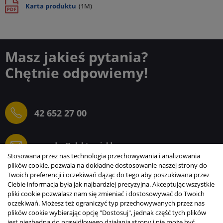
Karta produktu
(1M)
Masz jakieś pytania?
Chętnie odpowiemy!
42 652 27 00
sprzedaz@elektrogielda.com
Stosowana przez nas technologia przechowywania i analizowania
plików cookie, pozwala na dokładne dostosowanie naszej strony do
Twoich preferencji i oczekiwań dążąc do tego aby poszukiwana przez
Ciebie informacja była jak najbardziej precyzyjna. Akceptując wszystkie
ELEKTROGIEŁDA SZ.ŻACZKIEWICZ; M.KARLIŃSKI
pliki cookie pozwalasz nam się zmieniać i dostosowywać do Twoich
SP.J.
oczekiwań. Możesz też ograniczyć typ przechowywanych przez nas
plików cookie wybierając opcję "Dostosuj", jednak część tych plików
INFORMACJE
jest niezbędna do prawidłowego działania strony i nie może być