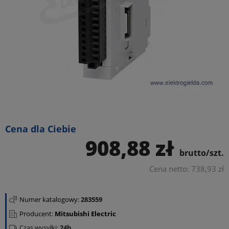
Cena dla Ciebie
908,88 zł
brutto/szt.
Cena netto: 738,93 zł
Numer katalogowy:
283559
Producent:
Mitsubishi Electric
Czas wysyłki:
24h