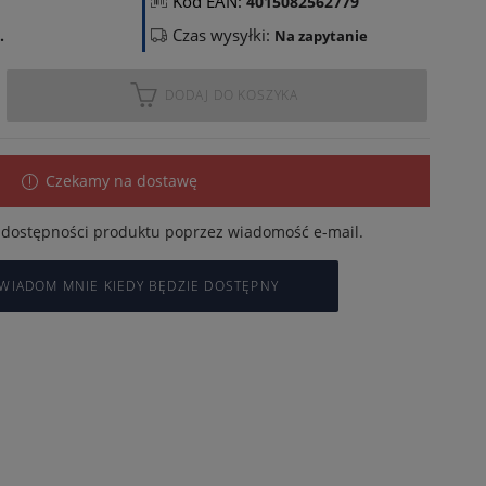
Kod EAN:
4015082562779
Czas wysyłki:
.
Na zapytanie
DODAJ DO KOSZYKA
Czekamy na dostawę
dostępności produktu poprzez wiadomość e-mail.
WIADOM MNIE KIEDY BĘDZIE DOSTĘPNY