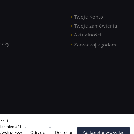
Twoje Konto
Twoje zamówienia
Aktualności
daży
Zarządzaj zgodami
cji i
ę zmieniać i
 tych plików
Odrzuć
Dostosuj
Zaakceptuj wszystkie