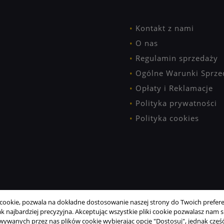
Kontakt z nami
O nas
Regulamin sprzedaży
Ogólne Warunki Sprze
Opłaty i Reklamacje
Polityka prywatności
Polityka cookies
ookie, pozwala na dokładne dostosowanie naszej strony do Twoich preferen
 najbardziej precyzyjna. Akceptując wszystkie pliki cookie pozwalasz nam si
wanych przez nas plików cookie wybierając opcję "Dostosuj", jednak część