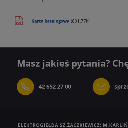
Karta katalogowa
(801.77k)
Masz jakieś pytania? Ch
42 652 27 00
sprz
ELEKTROGIEŁDA SZ.ŻACZKIEWICZ; M.KARLIŃS