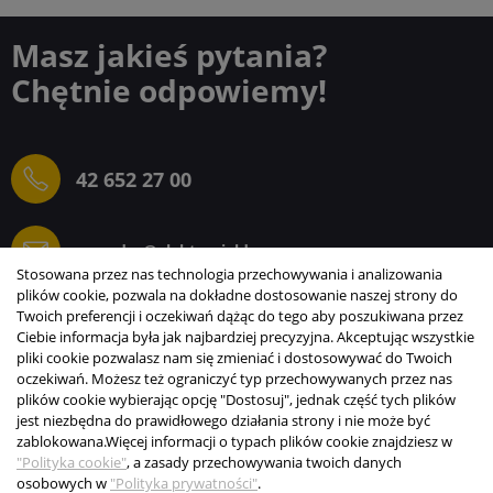
Masz jakieś pytania?
Chętnie odpowiemy!
42 652 27 00
sprzedaz@elektrogielda.com
Stosowana przez nas technologia przechowywania i analizowania
plików cookie, pozwala na dokładne dostosowanie naszej strony do
Twoich preferencji i oczekiwań dążąc do tego aby poszukiwana przez
Ciebie informacja była jak najbardziej precyzyjna. Akceptując wszystkie
ELEKTROGIEŁDA SZ.ŻACZKIEWICZ; M.KARLIŃSKI
pliki cookie pozwalasz nam się zmieniać i dostosowywać do Twoich
SP.J.
oczekiwań. Możesz też ograniczyć typ przechowywanych przez nas
plików cookie wybierając opcję "Dostosuj", jednak część tych plików
INFORMACJE
jest niezbędna do prawidłowego działania strony i nie może być
zablokowana.
Więcej informacji o typach plików cookie znajdziesz w
STREFA KLIENTA
"Polityka cookie"
, a zasady przechowywania twoich danych
osobowych w
"Polityka prywatności"
.