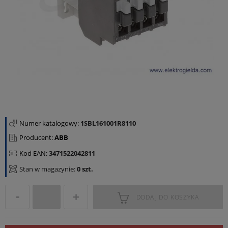
Numer katalogowy:
1SBL161001R8110
Producent:
ABB
Kod EAN:
3471522042811
Stan w magazynie:
0 szt.
DODAJ DO KOSZYKA