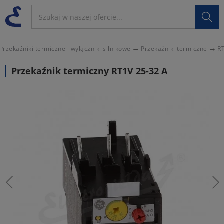

Przekaźniki termiczne i wyłączniki silnikowe
Przekaźniki termiczne
R
Przekaźnik termiczny RT1V 25-32 A