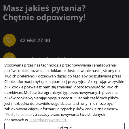
Masz jakieś pytania?
Chętnie odpowiemy!
42 652 27 00
sprzedaz@elektrogielda.com
Stosowana przez nas technologia przechowywania i analizowania
plików cookie, pozwala na dokładne dostosowanie naszej strony do
Twoich preferencji i oczekiwań dążąc do tego aby poszukiwana przez
Ciebie informacja była jak najbardziej precyzyjna. Akceptując wszystkie
ELEKTROGIEŁDA SZ.ŻACZKIEWICZ; M.KARLIŃSKI
pliki cookie pozwalasz nam się zmieniać i dostosowywać do Twoich
SP.J.
oczekiwań. Możesz też ograniczyć typ przechowywanych przez nas
plików cookie wybierając opcję "Dostosuj", jednak część tych plików
INFORMACJE
jest niezbędna do prawidłowego działania strony i nie może być
zablokowana.
Więcej informacji o typach plików cookie znajdziesz w
STREFA KLIENTA
"Polityka cookie"
, a zasady przechowywania twoich danych
osobowych w
"Polityka prywatności"
.
Copyright © 2003-2026 Elektrogiełda s.j.
Odrzuć