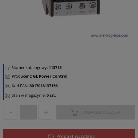
Numer katalogowy:
113715
Producent:
GE Power Control
Kod EAN:
8017018137156
Stan w magazynie:
0 szt.
DODAJ DO KOSZYKA
Produkt wycofany