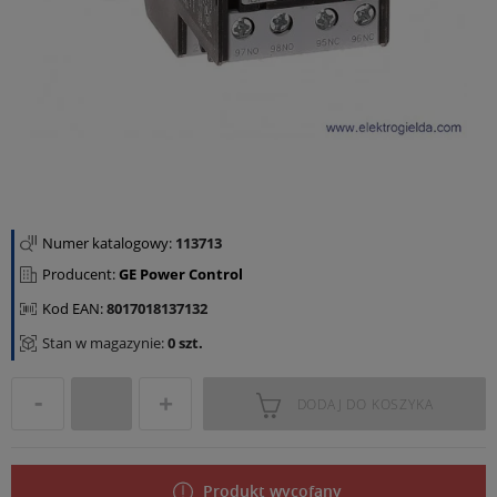
Numer katalogowy:
113713
Producent:
GE Power Control
Kod EAN:
8017018137132
Stan w magazynie:
0 szt.
DODAJ DO KOSZYKA
Produkt wycofany