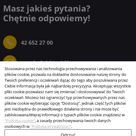
Masz jakieś pytania?
Chętnie odpowiemy!
42 652 27 00
sprzedaz@elektrogielda.com
Stosowana przez nas technologia przechowywania i analizowania
plików cookie, pozwala na dokładne dostosowanie naszej strony do
Twoich preferencji i oczekiwań dążąc do tego aby poszukiwana przez
Ciebie informacja była jak najbardziej precyzyjna. Akceptując wszystkie
ELEKTROGIEŁDA SZ.ŻACZKIEWICZ; M.KARLIŃSKI
pliki cookie pozwalasz nam się zmieniać i dostosowywać do Twoich
SP.J.
oczekiwań. Możesz też ograniczyć typ przechowywanych przez nas
plików cookie wybierając opcję "Dostosuj", jednak część tych plików
INFORMACJE
jest niezbędna do prawidłowego działania strony i nie może być
zablokowana.
Więcej informacji o typach plików cookie znajdziesz w
STREFA KLIENTA
"Polityka cookie"
, a zasady przechowywania twoich danych
osobowych w
"Polityka prywatności"
.
Copyright © 2003-2026 Elektrogiełda s.j.
Odrzuć