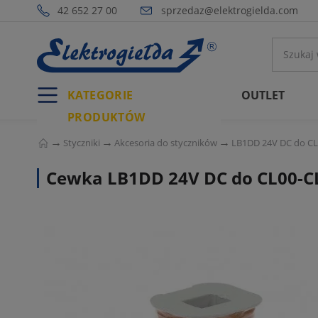
42 652 27 00
sprzedaz@elektrogielda.com
KATEGORIE
OUTLET
PRODUKTÓW
Styczniki
Akcesoria do styczników
LB1DD 24V DC do CL
Cewka LB1DD 24V DC do CL00-C