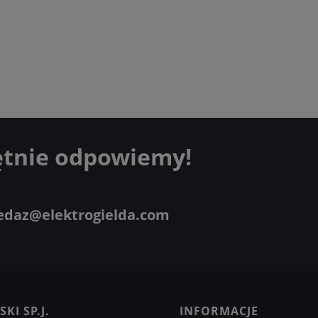
ętnie odpowiemy!
edaz@elektrogielda.com
KI SP.J.
INFORMACJE