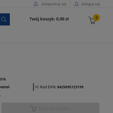
Zarejestruj się
Zaloguj się

0
Twój koszyk: 0,00 zł
316
Kod EAN:
ntrol
8425095123199
.
DODAJ DO KOSZYKA