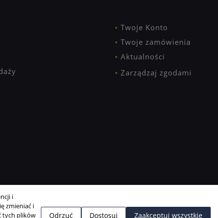
Twoje Konto
Twoje zamówienia
Aktualności
daży
Zarządzaj zgodami
cji i
ę zmieniać i
 tych plików
Odrzuć
Dostosuj
Zaakceptuj wszystkie