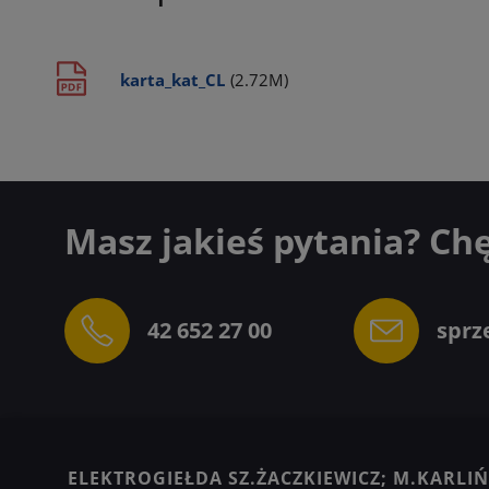
karta_kat_CL
(2.72M)
Masz jakieś pytania? Ch
42 652 27 00
sprz
ELEKTROGIEŁDA SZ.ŻACZKIEWICZ; M.KARLIŃS