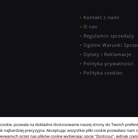
Kontakt z nami
O nas
Regulamin sprzedaży
Ogólne Warunki Sprze
Opłaty i Reklamacje
Polityka prywatności
Polityka cookies
ookie, pozwala na dokładne dostosowanie naszej strony do Twoich preferen
 najbardziej precyzyjna. Akceptując wszystkie pliki cookie pozwalasz nam si
wanych przez nas plików cookie wybierając opcję "Dostosuj", jednak część