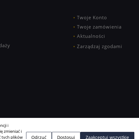
Twoje Konto
Twoje zamówienia
Aktualności
daży
Zarządzaj zgodami
cji i
ę zmieniać i
 tych plików
Odrzuć
Dostosuj
Zaakceptuj wszystkie