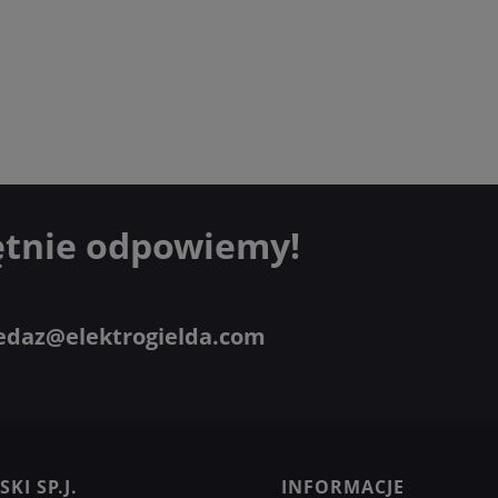
ętnie odpowiemy!
edaz@elektrogielda.com
KI SP.J.
INFORMACJE