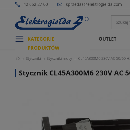
42 652 27 00
sprzedaz@elektrogielda.com
KATEGORIE
OUTLET
PRODUKTÓW
Styczniki
Styczniki mocy
CL45A300M6 230V AC 50/60 HZ
Stycznik CL45A300M6 230V AC 50