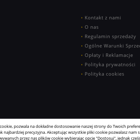
Kontakt z nami
O nas
Regulamin sprzedaży
Ogólne Warunki Sprze
Opłaty i Reklamacje
Polityka prywatności
Polityka cookies
ookie, pozwala na dokładne dostosowanie naszej strony do Twoich preferen
 najbardziej precyzyjna. Akceptując wszystkie pliki cookie pozwalasz nam si
wanych przez nas plików cookie wybierając opcję "Dostosuj", jednak część