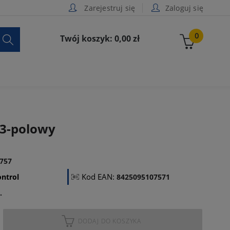
Zarejestruj się
Zaloguj się

0
Twój koszyk: 0,00 zł
 3-polowy
757
Kod EAN:
ntrol
8425095107571
.
DODAJ DO KOSZYKA