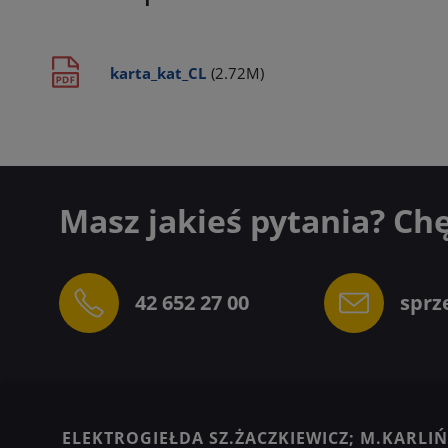
karta_kat_CL
(2.72M)
Masz jakieś pytania? Ch
42 652 27 00
sprz
ELEKTROGIEŁDA SZ.ŻACZKIEWICZ; M.KARLIŃS