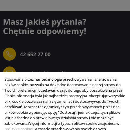
Masz jakieś pytania?
Chętnie odpowiemy!
42 652 27 00
sprzedaz@elektrogielda.com
Stosowana przez nas technologia przechowywania i analizowania
plików cookie, pozwala na dokładne dostosowanie naszej strony do
Twoich preferencji i oczekiwań dążąc do tego aby poszukiwana przez
Ciebie informacja była jak najbardziej precyzyjna. Akceptując wszystkie
ELEKTROGIEŁDA SZ.ŻACZKIEWICZ; M.KARLIŃSKI
pliki cookie pozwalasz nam się zmieniać i dostosowywać do Twoich
SP.J.
oczekiwań. Możesz też ograniczyć typ przechowywanych przez nas
plików cookie wybierając opcję "Dostosuj", jednak część tych plików
INFORMACJE
jest niezbędna do prawidłowego działania strony i nie może być
zablokowana.
Więcej informacji o typach plików cookie znajdziesz w
STREFA KLIENTA
"Polityka cookie"
, a zasady przechowywania twoich danych