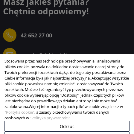
Masz jakieś pytania?
Chętnie odpowiemy!
42 652 27 00
sprzedaz@elektrogielda.com
Stosowana przez nas technologia przechowywania i analizowania
plików cookie, pozwala na dokładne dostosowanie naszej strony do
Twoich preferencji i oczekiwań dążąc do tego aby poszukiwana przez
Ciebie informacja była jak najbardziej precyzyjna. Akceptując wszystkie
ELEKTROGIEŁDA SZ.ŻACZKIEWICZ; M.KARLIŃSKI
pliki cookie pozwalasz nam się zmieniać i dostosowywać do Twoich
SP.J.
oczekiwań. Możesz też ograniczyć typ przechowywanych przez nas
plików cookie wybierając opcję "Dostosuj", jednak część tych plików
INFORMACJE
jest niezbędna do prawidłowego działania strony i nie może być
zablokowana.
Więcej informacji o typach plików cookie znajdziesz w
STREFA KLIENTA
"Polityka cookie"
, a zasady przechowywania twoich danych
osobowych w
"Polityka prywatności"
.
Copyright © 2003-2026 Elektrogiełda s.j.
Odrzuć
Projekt i realizacja:
BigCom