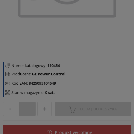
Numer katalogowy:
110454
Producent:
GE Power Control
Kod EAN:
8425095104549
Stan w magazynie:
0 szt.
DODAJ DO KOSZYKA
Produkt wycofany