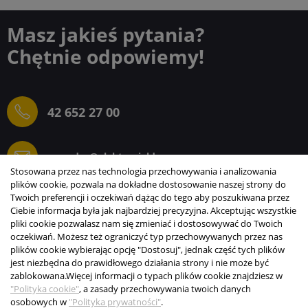
Masz jakieś pytania?
Chętnie odpowiemy!
42 652 27 00
sprzedaz@elektrogielda.com
Stosowana przez nas technologia przechowywania i analizowania
plików cookie, pozwala na dokładne dostosowanie naszej strony do
Twoich preferencji i oczekiwań dążąc do tego aby poszukiwana przez
Ciebie informacja była jak najbardziej precyzyjna. Akceptując wszystkie
ELEKTROGIEŁDA SZ.ŻACZKIEWICZ; M.KARLIŃSKI
pliki cookie pozwalasz nam się zmieniać i dostosowywać do Twoich
SP.J.
oczekiwań. Możesz też ograniczyć typ przechowywanych przez nas
plików cookie wybierając opcję "Dostosuj", jednak część tych plików
INFORMACJE
jest niezbędna do prawidłowego działania strony i nie może być
zablokowana.
Więcej informacji o typach plików cookie znajdziesz w
STREFA KLIENTA
"Polityka cookie"
, a zasady przechowywania twoich danych
osobowych w
"Polityka prywatności"
.