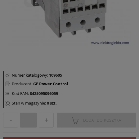
Numer katalogowy:
109605
Producent:
GE Power Control
Kod EAN:
8425095096059
Stan w magazynie:
0 szt.
DODAJ DO KOSZYKA