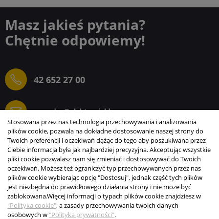
Masz jakieś pytania?
Chętnie odpowiemy!
42 652 27 00
sprzedaz@elektrogielda.com
Stosowana przez nas technologia przechowywania i analizowania
plików cookie, pozwala na dokładne dostosowanie naszej strony do
Twoich preferencji i oczekiwań dążąc do tego aby poszukiwana przez
Ciebie informacja była jak najbardziej precyzyjna. Akceptując wszystkie
ELEKTROGIEŁDA SZ.ŻACZKIEWICZ; M.KARLIŃSKI
pliki cookie pozwalasz nam się zmieniać i dostosowywać do Twoich
SP.J.
oczekiwań. Możesz też ograniczyć typ przechowywanych przez nas
plików cookie wybierając opcję "Dostosuj", jednak część tych plików
INFORMACJE
jest niezbędna do prawidłowego działania strony i nie może być
zablokowana.
Więcej informacji o typach plików cookie znajdziesz w
STREFA KLIENTA
"Polityka cookie"
, a zasady przechowywania twoich danych
osobowych w
"Polityka prywatności"
.