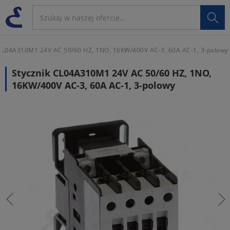

CL04A310M1 24V AC 50/60 HZ, 1NO, 16KW/400V AC-3, 60A AC-1, 3-polowy
Stycznik CL04A310M1 24V AC 50/60 HZ, 1NO,
16KW/400V AC-3, 60A AC-1, 3-polowy