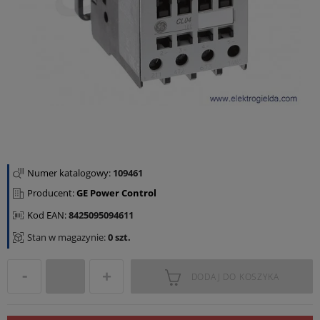
Numer katalogowy:
109461
Producent:
GE Power Control
Kod EAN:
8425095094611
Stan w magazynie:
0 szt.
DODAJ DO KOSZYKA